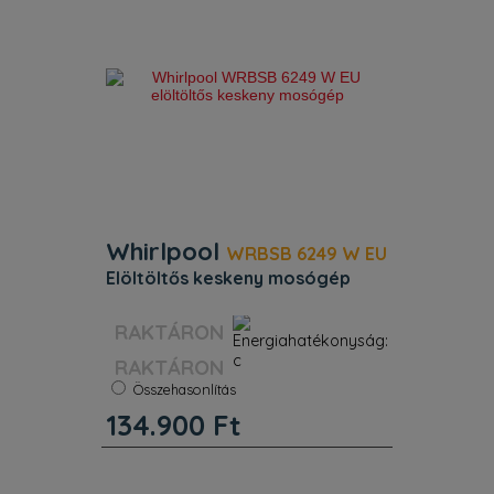
Kedvenc ruháid mindig készen állnak.
Whirlpool
WRBSB 6249 W EU
elöltöltős keskeny mosógép
Szín:
Fehér
Energiaosztály:
C
RAKTÁRON
Kapacitás:
6 kg
Centrifuga:
1200 f/p
Összehasonlítás
Súly:
62 kg
134.900
Ft
Whirlpool szabadonálló mosógép
jellemzői: fehér szín. Gyors, erőforrás–
hatékony 1200 fordulat / perc