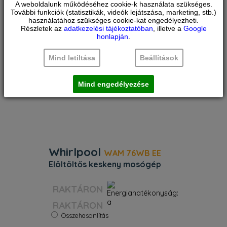
jellemzői: fehér szín. Gyors, erőforrás–
A weboldalunk működéséhez cookie-k használata szükséges.
hatékony 1200 fordulat / perc
További funkciók (statisztikák, videók lejátszása, marketing, stb.)
centrifugálási sebesség. Exkluzív 6.
használatához szükséges cookie-kat engedélyezheti.
Érzék technológia, amely dinamikusan
Részletek az
adatkezelési tájékoztatóban
, illetve a
Google
alkalmazkodik a beállításokhoz m
honlapján
.
Mind letiltása
Beállítások
Mind engedélyezése
Whirlpool
WAM 76WB EE
elöltöltős keskeny mosógép
Szín:
Fehér
Energiaosztály:
A
RAKTÁRON
Kapacitás:
7 kg
Centrifuga:
1400 f/p
Összehasonlítás
Súly:
62 kg