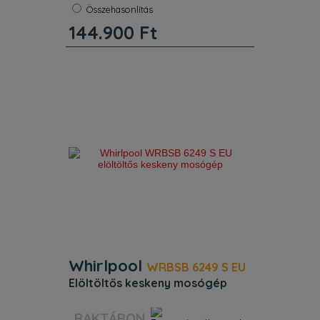
Centrifuga:
1200 f/p
Összehasonlítás
Súly:
66 kg
144.900
Ft
Whirlpool szabadonálló mosógép
jellemzői: fehér szín. Gyors, erőforrás–
hatékony 1200 fordulat / perc
centrifugálási sebesség. Jellemzők.
Gyűrődésgátló funkció Nem. Egyensúly
kontrol Igen. Hideg mosási leh
Whirlpool
WRBSB 6249 S EU
elöltöltős keskeny mosógép
Szín:
Fehér