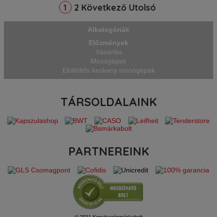
ruhanemükért. Az alacsonyabb
2
Következő
Utolsó
1
hőmérsékleten, nem agresszív,
környezetbarát mosószerrel való
mosás lehetővé teszi a baktériumok
Alkategóriák
elterjedését a mosógép dobjában. Ezen
Előzmények
ba
Vásárlás
Mosógépek
Elöltöltős keskeny mosógépek
TÁRSOLDALAINK
PARTNEREINK
© 2011 Konyhagépmárkabolt