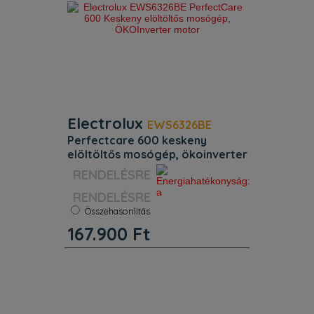
Electrolux
EWS6326BE
perfectcare 600 keskeny
elöltöltős mosógép, ökoinverter
motor
Szín:
Fehér
RENDELÉSRE
Energiaosztály:
A
Kapacitás:
6 kg
Összehasonlítás
Súly:
59 kg
167.900
Ft
Centrifuga:
1150 f/p
Jellemzők. TimeManager funkció:
segítségével beállíthatja a program
hosszúságát. Idő és energia
megtakarítása – anélkül, hogy
kompromisszumot kellene kötnie a