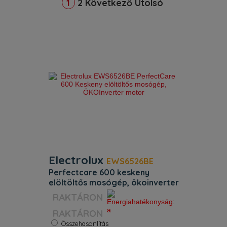
2
Következő
Utolsó
1
Electrolux
EWS6526BE
perfectcare 600 keskeny
elöltöltős mosógép, ökoinverter
motor
Szín:
Fekete
RAKTÁRON
Energiaosztály:
A
Kapacitás:
6 kg
Összehasonlítás