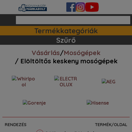
Termékkategóriák
Ipari készülékek (140)
Tartozékok / kiegészitők (81)
Szett ajánlataink (83)
Mosogatógépek (161)
Szűrő
Vásárlás
/
Mosógépek
/ Elöltöltős keskeny mosógépek
RENDEZÉS
TERMÉK/OLDAL