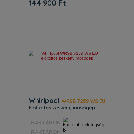
144.900
Ft
Whirlpool szabadonálló mosógép
jellemzői: fehér szín. Gyors, erőforrás-
hatékony 1400 fordulat / perc
centrifugálási sebesség. Exkluzív 6.
Érzék technológia, amely dinamikusan
alkalmazkodik a beállításokhoz
Whirlpool
WRSB 7259 WS EU
elöltöltős keskeny mosógép
Szín:
Fehér
Energiaosztály:
B
RAKTÁRON
Kapacitás:
7 kg