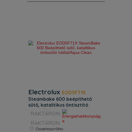
Jellemzők. Sütőfunkciók: alsó sütés,
kiolvasztás, grill, hőlégbefúvás, felső +
alsó sütés, felső + alsó sütés +
légkeverés. Elektronika funkciói:
hangjelzés, időtartam kijelzés,
percszámláló, idő. 2 s
Electrolux
EOD5F71X
steambake 600 beépíthető
sütő, katalitikus öntisztító
hátfal/aqua clean
Szín:
Inox
RAKTÁRON
Öntisztítás:
Katalitikus
Kihúzható sütősín:
Igen
Összehasonlítás
Energiaosztály:
A