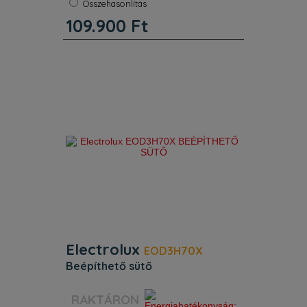
Összehasonlítás
Űrtartalom:
65 l
109.900
Ft
Tisztítás aqua clean tisztítás.
Kapacitás 65. Kijelző LED kijelző.
Termékcsalád SurroundCook.
Gőzsütő Nem. Vezérlés Benyomható
tekerőgomb LED kijelzővel. Steamify
funkció Nem. WIFI kapcsolat Nem.
Kamera Nem.
Electrolux
EOD3H70X
beépíthető sütő
Szín:
Nemesacél