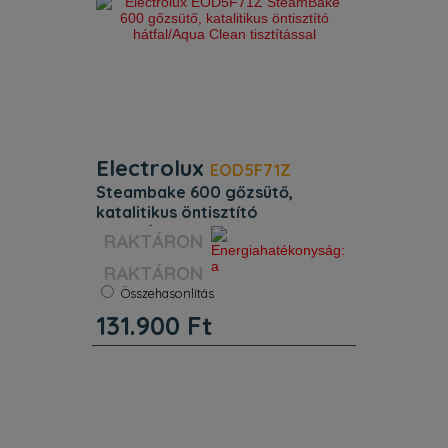
Electrolux
EOD5F71Z
steambake 600 gőzsütő,
katalitikus öntisztító
hátfal/aqua clean tisztítással
Szín:
Fekete
RAKTÁRON
Öntisztítás:
Katalitikus
Kihúzható sütősín:
Igen
Összehasonlítás
Energiaosztály:
A
131.900
Ft
Űrtartalom:
72 l
Súly:
28 kg
Jellemzők. Elektronika funkciói:
hangjelzés, programozott sütés,
percszámláló, óra. 3 sütési szint. Hűtő
ventilátor: A hűtőventilátor
automatikusan elindul, amikor