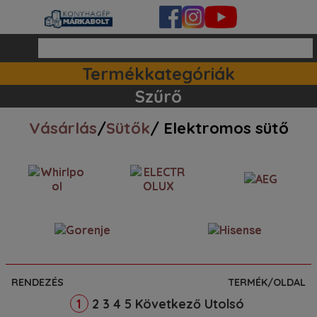
Termékkategóriák
Ipari készülékek (140)
Tartozékok / kiegészitők (81)
Szett ajánlataink (83)
Mosogatógépek (161)
Szűrő
Vásárlás
/
Sütők
/ Elektromos sütő
RENDEZÉS
TERMÉK/OLDAL
2
3
4
5
Következő
Utolsó
1