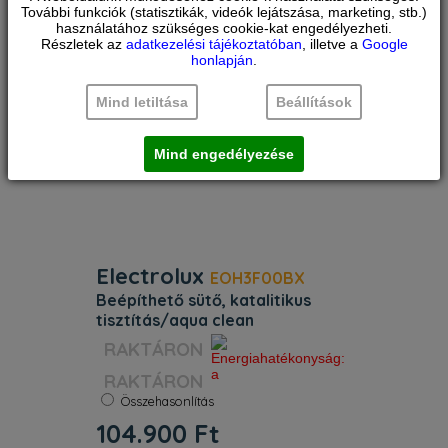
Vezérlés Benyomható tekerőgomb
További funkciók (statisztikák, videók lejátszása, marketing, stb.)
használatához szükséges cookie-kat engedélyezheti.
LED kijelzővel. Steamify funkció Nem.
Részletek az
adatkezelési tájékoztatóban
, illetve a
Google
WIFI kapcsolat Nem. Ka
honlapján
.
Mind letiltása
Beállítások
Mind engedélyezése
Electrolux
EOH3F00BX
beépíthető sütő, katalitikus
tisztítás/aqua clean
Szín:
Inox
Öntisztítás:
Katalitikus
RAKTÁRON
Kihúzható sütősín:
Nem
Energiaosztály:
A
Összehasonlítás
Űrtartalom:
65 l
104.900
Ft
Súly:
27 kg