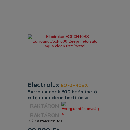
Electrolux
EOF3H40BX
surroundcook 600 beépíthető
sütő aqua clean tisztítással
Szín:
Inox
Kihúzható sütősín:
Nem
RAKTÁRON
Öntisztítás:
Nincs
Energiaosztály:
A
Összehasonlítás
Űrtartalom:
65 l