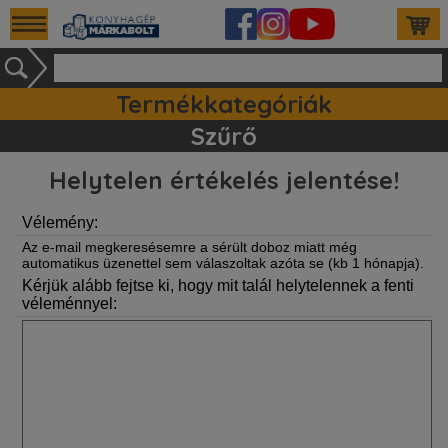
Termékkategóriák
Ipari készülékek (140)
Tartozékok / kiegészitők (81)
Szett ajánlataink (83)
Mosogatógépek (161)
Szűrő
Helytelen értékelés jelentése!
Vélemény:
Az e-mail megkeresésemre a sérült doboz miatt még
automatikus üzenettel sem válaszoltak azóta se (kb 1 hónapja).
Kérjük alább fejtse ki, hogy mit talál helytelennek a fenti
véleménnyel: