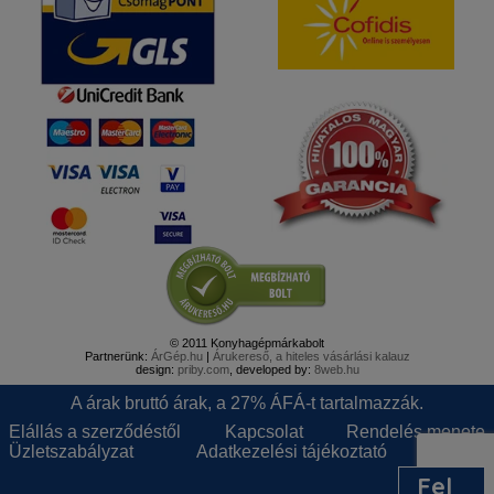
© 2011 Konyhagépmárkabolt
Partnerünk:
ÁrGép.hu
|
Árukereső, a hiteles vásárlási kalauz
design:
priby.com
, developed by:
8web.hu
A árak bruttó árak, a 27% ÁFÁ-t tartalmazzák.
Elállás a szerződéstől
Kapcsolat
Rendelés menete
Üzletszabályzat
Adatkezelési tájékoztató
Gyik
Fel