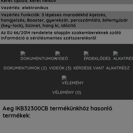
Keret típusa: keret nélküli
Vezérlés: elektronikus
Vezérlés funkciók: 3 lépéses maradékhő kijelzés,
hangjelzés, Booster, gyerekzár, percszámláló, billentyűzár
(key–lock), Szünet, hang ki, időzítő
Az EU 66/2014 rendelete alapján szakembereknek szóló
információ a sérülésmentes szétszerelésről
DOKUMENTUMOK (2)
VIDEÓK (3)
KÉRDÉSE VAN?
ALKATRÉSZ
VÉLEMÉNY (0)
Aeg IKB32300CB Indukciós főzőlap, 29 cm dokumentumok:
Aeg IKB32300CB Indukciós főzőlap, 29 cm videók:
Aeg IKB32300CB Indukciós főzőlap, 29 cm érdeklődés:
Aeg IKB32300CB Indukciós főzőlap, 29 cm alketrész
Aeg IKB32300CB Indukciós főzőlap, 29 cm vélemények:
Aeg IKB32300CB termékünkhöz hasonló
keresés:
Ehhez a termékhez még nincsenek vélemények.
termékek:
5.000 Ft alatti értékű alkatrészre rendelést, csak előre utalással
tudunk felvenni.
*Kérem írja le a kérését:
Aeg IKB32300CB használati útmutató