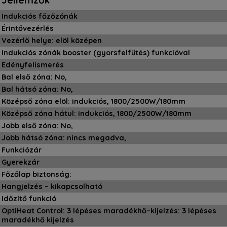
Jellemzők
Indukciós főzőzónák
Érintővezérlés
Vezérlő helye: elöl középen
Indukciós zónák booster (gyorsfelfűtés) funkcióval
Edényfelismerés
Bal első zóna: No,
Bal hátsó zóna: No,
Középső zóna elöl: indukciós, 1800/2500W/180mm
Középső zóna hátul: indukciós, 1800/2500W/180mm
Jobb első zóna: No,
Jobb hátsó zóna: nincs megadva,
Funkciózár
Gyerekzár
Főzőlap biztonság:
Hangjelzés – kikapcsolható
Időzítő funkció
OptiHeat Control: 3 lépéses maradékhő–kijelzés: 3 lépéses
maradékhő kijelzés