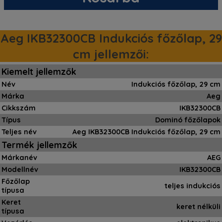
Aeg IKB32300CB Indukciós főzőlap, 29
cm jellemzői:
Kiemelt jellemzők
Név
Indukciós főzőlap, 29 cm
Márka
Aeg
Cikkszám
IKB32300CB
Típus
Dominó főzőlapok
Teljes név
Aeg IKB32300CB Indukciós főzőlap, 29 cm
Termék jellemzők
Márkanév
AEG
Modellnév
IKB32300CB
Főzőlap
teljes indukciós
típusa
Keret
keret nélküli
típusa