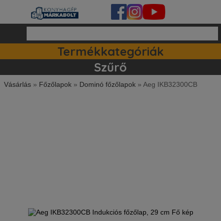
Termékkategóriák
Ipari készülékek (140)
Tartozékok / kiegészitők (81)
Szett ajánlataink (83)
Mosogatógépek (161)
Szűrő
Vásárlás
»
Főzőlapok
»
Dominó főzőlapok
»
Aeg IKB32300CB