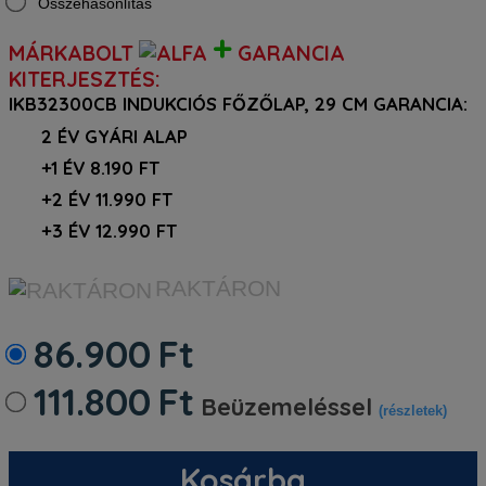
Összehasonlítás
+
MÁRKABOLT
GARANCIA
KITERJESZTÉS:
IKB32300CB INDUKCIÓS FŐZŐLAP, 29 CM GARANCIA:
2 ÉV GYÁRI ALAP
+1 ÉV 8.190 FT
+2 ÉV 11.990 FT
+3 ÉV 12.990 FT
RAKTÁRON
86.900
Ft
111.800
Ft
Beüzemeléssel
(részletek)
Kosárba