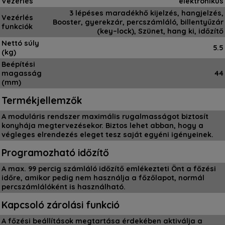
Vezérlés
elektronikus
3 lépéses maradékhő kijelzés, hangjelzés,
Vezérlés
Booster, gyerekzár, percszámláló, billentyűzár
funkciók
(key–lock), Szünet, hang ki, időzítő
Nettó súly
5.5
(kg)
Beépítési
magasság
44
(mm)
Termékjellemzők
A moduláris rendszer maximális rugalmasságot biztosít
konyhája megtervezésekor. Biztos lehet abban, hogy a
végleges elrendezés eleget tesz saját egyéni igényeinek.
Programozható időzítő
A max. 99 percig számláló időzítő emlékezteti Önt a főzési
időre, amikor pedig nem használja a főzőlapot, normál
percszámlálóként is használható.
Kapcsoló zárolási funkció
A főzési beállítások megtartása érdekében aktiválja a