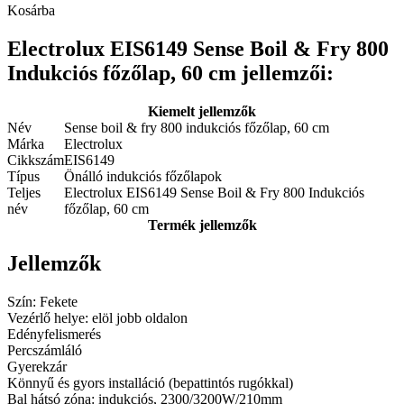
Kosárba
Electrolux EIS6149 Sense Boil & Fry 800
Indukciós főzőlap, 60 cm jellemzői:
Kiemelt jellemzők
Név
Sense boil & fry 800 indukciós főzőlap, 60 cm
Márka
Electrolux
Cikkszám
EIS6149
Típus
Önálló indukciós főzőlapok
Teljes
Electrolux EIS6149 Sense Boil & Fry 800 Indukciós
név
főzőlap, 60 cm
Termék jellemzők
Jellemzők
Szín: Fekete
Vezérlő helye: elöl jobb oldalon
Edényfelismerés
Percszámláló
Gyerekzár
Könnyű és gyors installáció (bepattintós rugókkal)
Bal hátsó zóna: indukciós, 2300/3200W/210mm