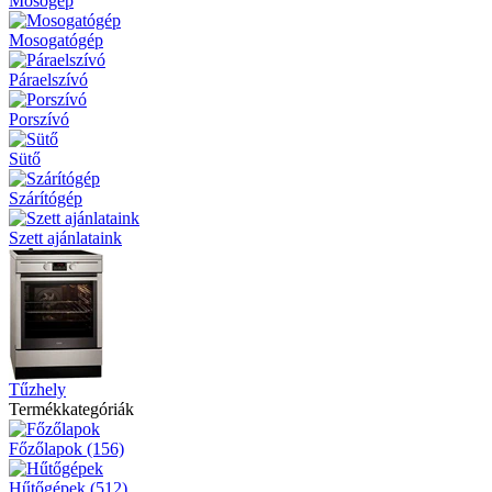
Mosógép
Mosogatógép
Páraelszívó
Porszívó
Sütő
Szárítógép
Szett ajánlataink
Tűzhely
Termékkategóriák
Főzőlapok (156)
Hűtőgépek (512)