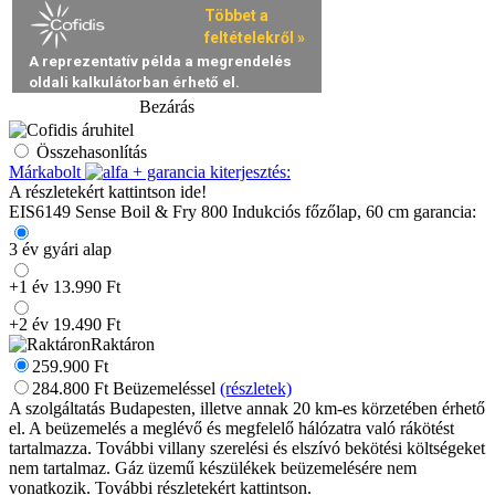
Bezárás
Összehasonlítás
Márkabolt
+
garancia kiterjesztés:
A részletekért kattintson ide!
EIS6149 Sense Boil & Fry 800 Indukciós főzőlap, 60 cm garancia:
3 év gyári alap
+1 év 13.990 Ft
+2 év 19.490 Ft
Raktáron
259.900
Ft
284.800
Ft
Beüzemeléssel
(részletek)
A szolgáltatás Budapesten, illetve annak 20 km-es körzetében érhető
el. A beüzemelés a meglévő és megfelelő hálózatra való rákötést
tartalmazza. További villany szerelési és elszívó bekötési költségeket
nem tartalmaz. Gáz üzemű készülékek beüzemelésére nem
vonatkozik. További részletekért kattintson.