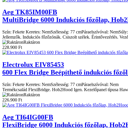
Aeg
TK85IM00FB
MultiBridge 6000 Indukciós főzőlap, Hob
Szín:
Fekete
Keretes:
Nem
Szélesség:
77 cm
Páraelszívóval:
Nem
Súly:
Jellemzők. Indukciós főzőzónák. Csiszolt szélek. Érintővezérlés. Vezé
Raktáron
228.900
Ft
Electrolux
EIV85453
600 Flex Bridge Beépíthető indukciós főző
Szín:
Fekete
Keretes:
Nem
Szélesség:
77 cm
Páraelszívóval:
Nem
Termékcsalád FlexiBridge. Hob2Hood Igen. Kezelőpanel típusa Hawk
Raktáron
226.900
Ft
Aeg
TI64IG00FB
FlexiBridge 6000 Indukciós főzőlap, Hob2