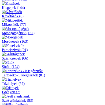
Kisgépek (144)
Kávéfőzők (6)
Mikrosütők (77)
Mosogatógépek (162)
Mosógépek (163)
Páraelszívók (91)
Szárítógépek (66)
Sütők (124)
Tartozékok / kiegészitők (81)
Tűzhelyek (57)
Edények (7)
Szett ajánlataink (83)