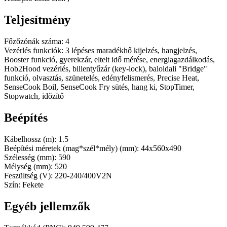
Teljesítmény
Főzőzónák száma: 4
Vezérlés funkciók: 3 lépéses maradékhő kijelzés, hangjelzés,
Booster funkció, gyerekzár, eltelt idő mérése, energiagazdálkodás,
Hob2Hood vezérlés, billentyűzár (key-lock), baloldali "Bridge"
funkció, olvasztás, szünetelés, edényfelismerés, Precise Heat,
SenseCook Boil, SenseCook Fry sütés, hang ki, StopTimer,
Stopwatch, időzítő
Beépítés
Kábelhossz (m): 1.5
Beépítési méretek (mag*szél*mély) (mm): 44x560x490
Szélesség (mm): 590
Mélység (mm): 520
Feszültség (V): 220-240/400V2N
Szín: Fekete
Egyéb jellemzők