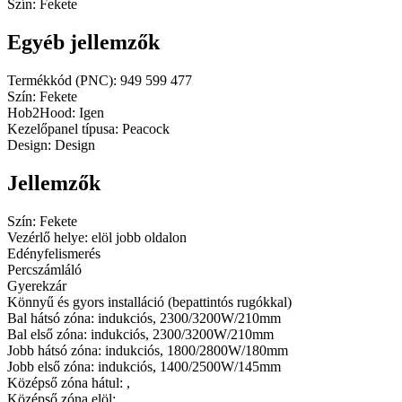
Szín: Fekete
Egyéb jellemzők
Termékkód (PNC): 949 599 477
Szín: Fekete
Hob2Hood: Igen
Kezelőpanel típusa: Peacock
Design: Design
Jellemzők
Szín: Fekete
Vezérlő helye: elöl jobb oldalon
Edényfelismerés
Percszámláló
Gyerekzár
Könnyű és gyors installáció (bepattintós rugókkal)
Bal hátsó zóna: indukciós, 2300/3200W/210mm
Bal első zóna: indukciós, 2300/3200W/210mm
Jobb hátsó zóna: indukciós, 1800/2800W/180mm
Jobb első zóna: indukciós, 1400/2500W/145mm
Középső zóna hátul: ,
Középső zóna elöl: ,