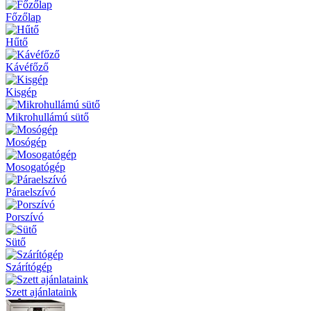
Főzőlap
Hűtő
Kávéfőző
Kisgép
Mikrohullámú sütő
Mosógép
Mosogatógép
Páraelszívó
Porszívó
Sütő
Szárítógép
Szett ajánlataink