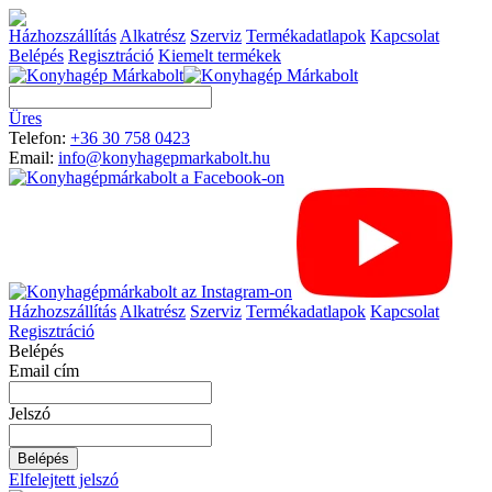
Házhozszállítás
Alkatrész
Szerviz
Termékadatlapok
Kapcsolat
Belépés
Regisztráció
Kiemelt termékek
Üres
Telefon:
+36 30 758 0423
Email:
info@konyhagepmarkabolt.hu
Házhozszállítás
Alkatrész
Szerviz
Termékadatlapok
Kapcsolat
Regisztráció
Belépés
Email cím
Jelszó
Elfelejtett jelszó