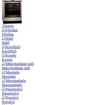
Tűzhely
Főzőlap
Hűtő
Kávéfőző
Kisgép
Mikrohullámú sütő
Mosógép
Mosogatógép
Páraelszívó
Porszívó