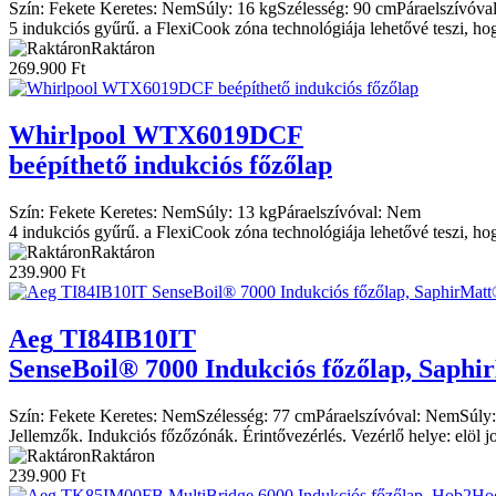
Szín:
Fekete
Keretes:
Nem
Súly:
16 kg
Szélesség:
90 cm
Páraelszívóval
5 indukciós gyűrű. a FlexiCook zóna technológiája lehetővé teszi, ho
Raktáron
269.900
Ft
Whirlpool
WTX6019DCF
beépíthető indukciós főzőlap
Szín:
Fekete
Keretes:
Nem
Súly:
13 kg
Páraelszívóval:
Nem
4 indukciós gyűrű. a FlexiCook zóna technológiája lehetővé teszi, ho
Raktáron
239.900
Ft
Aeg
TI84IB10IT
SenseBoil® 7000 Indukciós főzőlap, Saph
Szín:
Fekete
Keretes:
Nem
Szélesség:
77 cm
Páraelszívóval:
Nem
Súly:
Jellemzők. Indukciós főzőzónák. Érintővezérlés. Vezérlő helye: elöl j
Raktáron
239.900
Ft