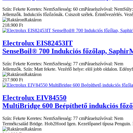
Szín:
Fekete
Keretes:
Nem
Szélesség:
60 cm
Páraelszívóval:
Nem
Súly:
Jellemzők. Indukciós főzőzónák. Csiszolt szélek. Érintővezérlés. Vezér
Raktáron
218.900
Ft
Electrolux
EIS82453IT
SenseBoil® 700 Indukciós főzőlap, Saphi
Szín:
Fekete
Keretes:
Nem
Szélesség:
77 cm
Páraelszívóval:
Nem
Jellemzők. Szín: Matt fekete. Vezérlő helye: elöl jobb oldalon. Edén
Raktáron
217.900
Ft
Electrolux
EIV84550
MultiBridge 600 Beépíthető indukciós főző
Szín:
Fekete
Keretes:
Nem
Szélesség:
77 cm
Páraelszívóval:
Nem
Termékcsalád Bridge. Hob2Hood Igen. Kezelőpanel típusa Penguin.
Raktáron