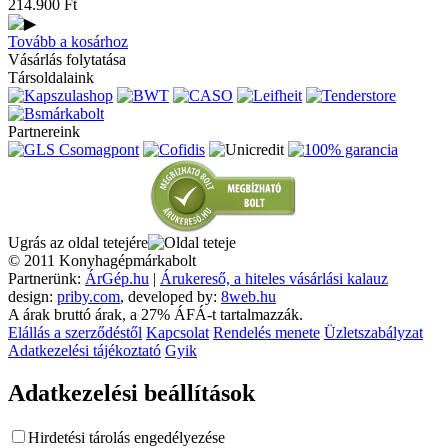
214.900
Ft
Tovább a kosárhoz
Vásárlás folytatása
Társoldalaink
Partnereink
Ugrás az oldal tetejére
© 2011 Konyhagépmárkabolt
Partnerünk:
ÁrGép.hu
|
Árukereső, a hiteles vásárlási kalauz
design:
priby.com
, developed by:
8web.hu
A árak bruttó árak, a 27% ÁFÁ-t tartalmazzák.
Elállás a szerződéstől
Kapcsolat
Rendelés menete
Üzletszabályzat
Adatkezelési tájékoztató
Gyik
Adatkezelési beállítások
Hirdetési tárolás engedélyezése