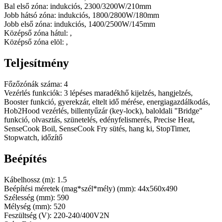
Bal első zóna: indukciós, 2300/3200W/210mm
Jobb hátsó zóna: indukciós, 1800/2800W/180mm
Jobb első zóna: indukciós, 1400/2500W/145mm
Középső zóna hátul: ,
Középső zóna elöl: ,
Teljesítmény
Főzőzónák száma: 4
Vezérlés funkciók: 3 lépéses maradékhő kijelzés, hangjelzés,
Booster funkció, gyerekzár, eltelt idő mérése, energiagazdálkodás,
Hob2Hood vezérlés, billentyűzár (key-lock), baloldali "Bridge"
funkció, olvasztás, szünetelés, edényfelismerés, Precise Heat,
SenseCook Boil, SenseCook Fry sütés, hang ki, StopTimer,
Stopwatch, időzítő
Beépítés
Kábelhossz (m): 1.5
Beépítési méretek (mag*szél*mély) (mm): 44x560x490
Szélesség (mm): 590
Mélység (mm): 520
Feszültség (V): 220-240/400V2N