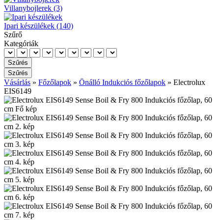
Villanybojlerek (3)
Ipari készülékek (140)
Szűrő
Kategóriák
Vásárlás
»
Főzőlapok
»
Önálló Indukciós főzőlapok
»
Electrolux
EIS6149