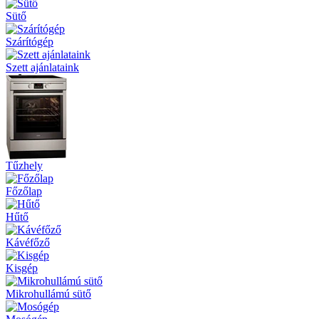
Sütő
Szárítógép
Szett ajánlataink
Tűzhely
Főzőlap
Hűtő
Kávéfőző
Kisgép
Mikrohullámú sütő