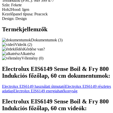
Termékkód (PNC): 949 599 477
Szín: Fekete
Hob2Hood: Igen
Kezelőpanel típusa: Peacock
Design: Design
Termékjellemzők
Dokumentumok (3)
Videók (2)
Kérdése van?
Alkatrész
Vélemény (0)
Electrolux EIS6149 Sense Boil & Fry 800
Indukciós főzőlap, 60 cm dokumentumok:
Electrolux EIS6149 használati útmutató
Electrolux EIS6149 részletes
adatlap
Electrolux EIS6149 energiahatékonyság
Electrolux EIS6149 Sense Boil & Fry 800
Indukciós főzőlap, 60 cm videók: