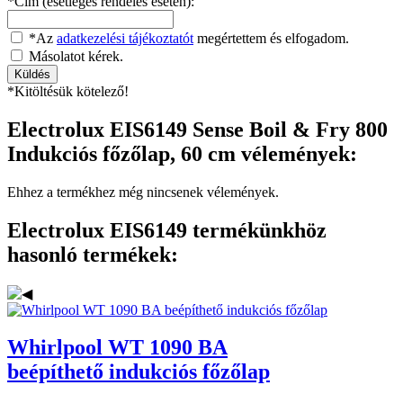
*Cím (esetleges rendelés esetén):
*Az
adatkezelési tájékoztatót
megértettem és elfogadom.
Másolatot kérek.
*Kitöltésük kötelező!
Electrolux EIS6149 Sense Boil & Fry 800
Indukciós főzőlap, 60 cm vélemények:
Ehhez a termékhez még nincsenek vélemények.
Electrolux EIS6149 termékünkhöz
hasonló termékek:
Whirlpool
WT 1090 BA
beépíthető indukciós főzőlap