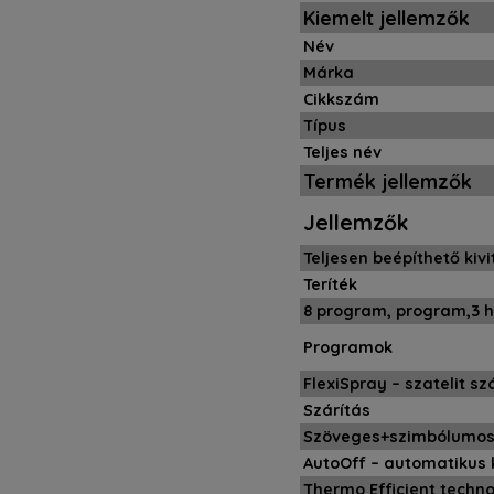
Kiemelt jellemzők
Név
Márka
Cikkszám
Típus
Teljes név
Termék jellemzők
Jellemzők
Teljesen beépíthető kivi
Teríték
8 program, program,3 
Programok
FlexiSpray – szatelit sz
Szárítás
Szöveges+szimbólumos
AutoOff – automatikus 
Thermo Efficient techno