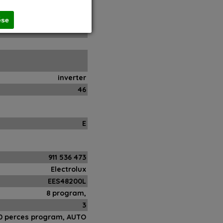
 zöld pedig azt mutatja,
hogy a program lejárt.
ése
inverter
46
E
911 536 473
Electrolux
EES48200L
8 program,
3
90 perces program, AUTO