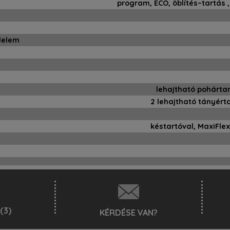
program, ECO, öblítés–tartás ,
édelem
lehajtható pohárta
2 lehajtható tányér
késtartóval, MaxiFlex
(3)
KÉRDÉSE VAN?