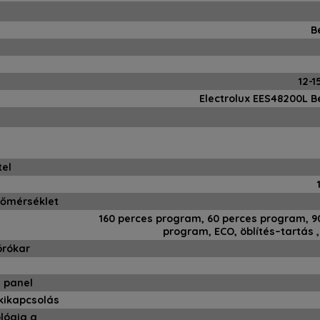
B
12-1
Electrolux EES48200L 
tel
hőmérséklet
160 perces program, 60 perces program, 
program, ECO, öblítés–tartás ,
órókar
 panel
kikapcsolás
lógia a