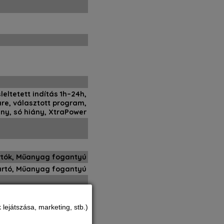
leltetett indítás 1h–24h,
are, választott program,
ány, só hiány, XtraPower
rtók, Műanyag fogantyú
tartó, Műanyag fogantyú
AAA
lejátszása, marketing, stb.)
csupán 46dBA