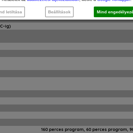
Piros pont jelzi, hogy a program még fut, a
zés a padlón
nd letiltása
Beállítások
Mind engedélyez
C–ig)
160 perces program, 60 perces program, 