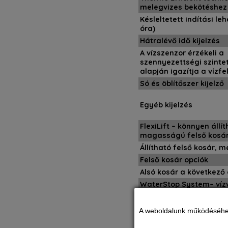
melegvizes bekötéshez
Késleltetett indítási le
óra)
Hátralévő idő kijelzés
A vízszenzor érzékeli a
szennyezettségi szintet
alapján igazítja a vízf
Só és öblítőszer kijelző
Egyéb kijelzés
FlexiLift – könnyen állí
magasságú felső kosá
Állítható felső kosár, 
Felső kosár opciók
Alsó kosár a következő 
WaterStop System– víz
rendszer
Energiaosztály/Tisztítá
A weboldalunk működéséhez c
hatékonyság/Szárítási
Zajszint