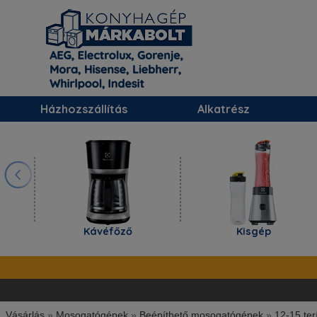
Házhozszállítás
Alkatrész
Kávéfőző
Kisgép
Vásárlás
»
Mosogatógépek
»
Beépíthető mosogatógépek
»
12-15 ter