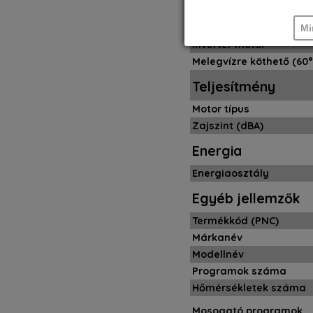
Két színű, fénypont jel
Mi
Inverter motor
Melegvízre köthető (60°
Teljesítmény
Motor típus
Zajszint (dBA)
Energia
Energiaosztály
Egyéb jellemzők
Termékkód (PNC)
Márkanév
Modellnév
Programok száma
Hőmérsékletek száma
Mosogató programok