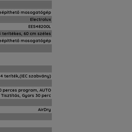
eépíthető mosogatógép
Electrolux
EES48200L
5 terítékes, 60 cm széles
Beépíthető mosogatógép
14 teríték,(IEC szabvány)
90 perces program, AUTO
 Tisztítás, Gyors 30 perc
AirDry