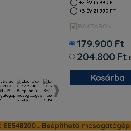
+2 ÉV 16.990 FT
+3 ÉV 21.990 FT
RAKTÁRON
179.900
Ft
204.800
Ft
B
Kosárba
x EES48200L Beépíthető mosogatógép 