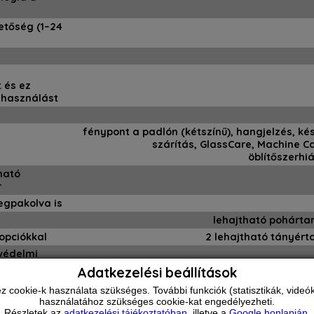
hetőség (1–24
 és ez
elhasználást
fénypont a padlón (kétszínű), hangjelzés, kés
szárítás, GlassCare, Machine C
öblítőszerhi
tható
r
megpakolva is
lehajtható pohárta
opciókkal
2 lehajtható tányér
védelmi
Adatkezelési beállítások
si
ookie-k használata szükséges. További funkciók (statisztikák, videók 
 hatékonyság
használatához szükséges cookie-kat engedélyezheti.
Részletek az
adatkezelési tájékoztatóban
, illetve a
Google honlapján
.