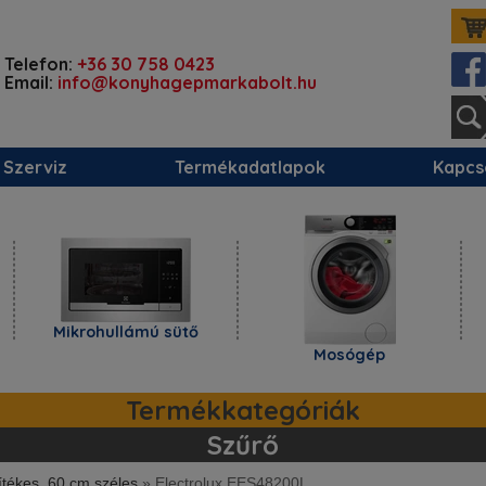
Telefon:
+36 30 758 0423
Email:
info@konyhagepmarkabolt.hu
Szerviz
Termékadatlapok
Kapcs
Mikrohullámú sütő
Mosógép
M
Termékkategóriák
Szűrő
ítékes, 60 cm széles
»
Electrolux EES48200L