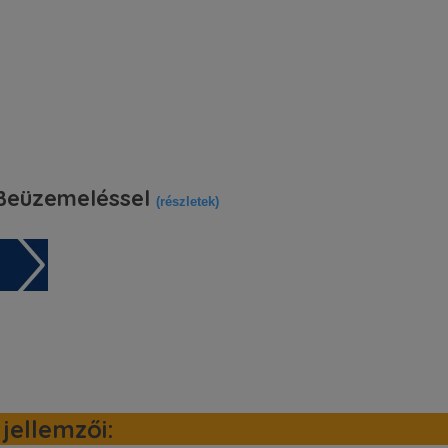
eüzemeléssel
(részletek)
jellemzői: