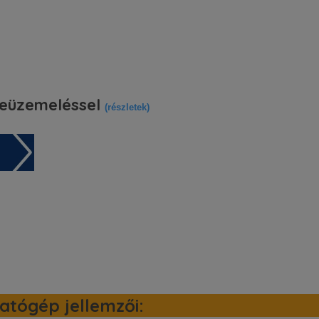
eüzemeléssel
(részletek)
tógép jellemzői: