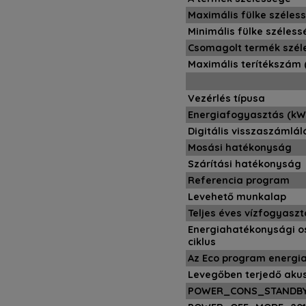
Maximális fülke széles
Minimális fülke széless
Csomagolt termék szél
Maximális terítékszám 
Vezérlés típusa
Energiafogyasztás (kW
Digitális visszaszámlál
Mosási hatékonyság
Szárítási hatékonyság
Referencia program
Levehető munkalap
Teljes éves vízfogyasz
Energiahatékonysági os
ciklus
Az Eco program energia
Levegőben terjedő akus
POWER_CONS_STANDBY