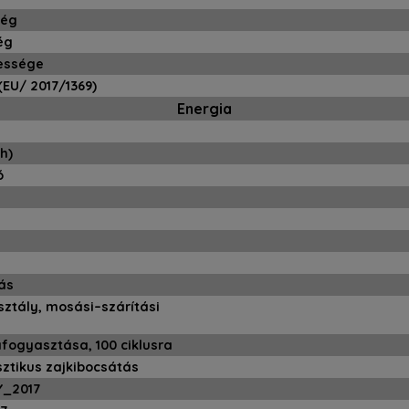
ség
ég
essége
(EU/ 2017/1369)
Energia
h)
ó
tás
ztály, mosási–szárítási
fogyasztása, 100 ciklusra
ztikus zajkibocsátás
_2017