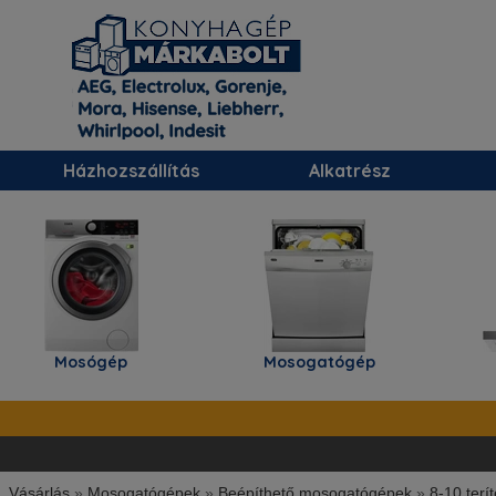
Házhozszállítás
Alkatrész
Mosógép
Mosogatógép
Párae
Vásárlás
»
Mosogatógépek
»
Beépíthető mosogatógépek
»
8-10 terí