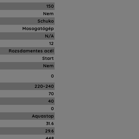
150
Nem
Schuko
Mosogatógép
N/A
12
Rozsdamentes acél
Start
Nem
0
220–240
70
40
0
Aquastop
31.6
29.6
448