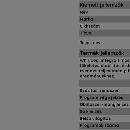
Kiemelt jellemzők
Név
Márka
Cikkszám
Típus
Teljes név
Termék jellemzők
Whirlpool integrált mos
tökéletes stabilitás ér
csendes teljesítményt b
eredményekhez.
Szárítási rendszer
Program vége jelzés
Öblítőszer–hiány jelzés
Só kijelzés
Belső világítás
Programok száma