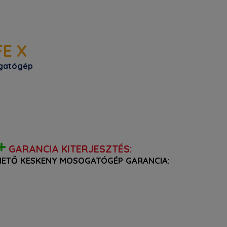
FE X
ogatógép
+
GARANCIA KITERJESZTÉS:
THETŐ KESKENY MOSOGATÓGÉP GARANCIA: