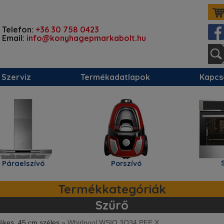
Telefon:
+36 30 758 0423
Email:
info@konyhagepmarkabolt.hu
Szerviz
Termékadatlapok
Kapcs
Sütő
lszívó
Porszívó
Termékkategóriák
Szűrő
tékes, 45 cm széles
»
Whirlpool WSIO 3O34 PFE X