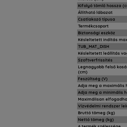
Kifolyó tömlő hossza (
Állítható lábazat
Csatlakozó típusa
Termékcsoport
Biztonsági eszköz
Késleltetett indítás ma
TUB_MAT_DISH
Késleltetett leállítás v
Szoftverfrissítés
Legnagyobb felső kosá
(cm)
Feszültség (V)
Adja meg a maximális 
Adja meg a minimális 
Maximálisan elfogadha
Vízvédelmi rendszer leí
Bruttó tömeg (kg)
Nettó tömeg (kg)
A termék szélessége