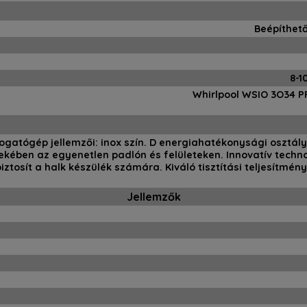
Beépíthet
8-1
Whirlpool WSIO 3O34 P
ogatógép jellemzői: inox szín. D energiahatékonysági osztály.
dekében az egyenetlen padlón és felületeken. Innovatív techn
iztosít a halk készülék számára. Kiváló tisztítási teljesítmén
Jellemzők