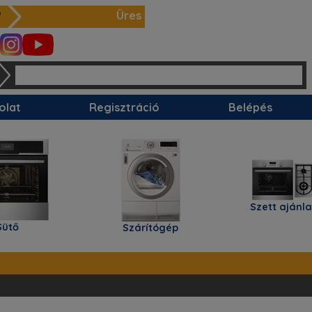
Üres
olat
Regisztráció
Belépés
Szett ajánlataink
Szárítógép