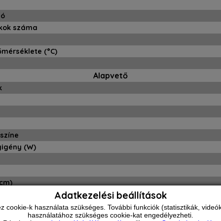
ió
okok száma
őmérséklete (°C)
Alapvető
k
színe
yigény (W)
(cm)
Adatkezelési beállítások
s ciklusideje (perc)
ookie-k használata szükséges. További funkciók (statisztikák, videók 
használatához szükséges cookie-kat engedélyezheti.