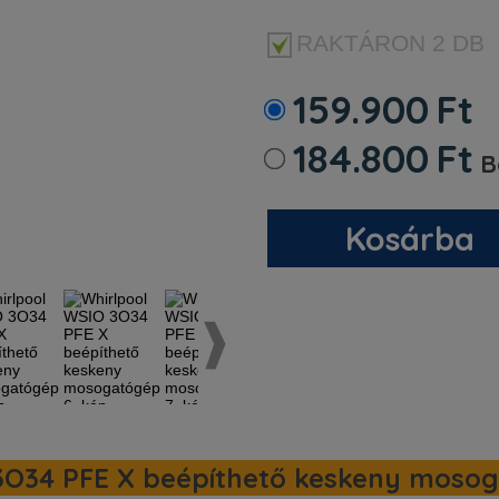
RAKTÁRON
2 DB
159.900
Ft
184.800
Ft
B
Kosárba
3O34 PFE X beépíthető keskeny mosoga