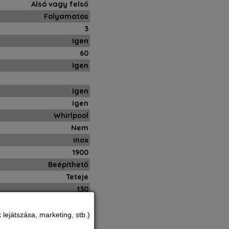
Alsó vagy felső
Folyamatos
3
Igen
60
Igen
Igen
Igen
Whirlpool
Nem
Inox
1900
Beépíthető
Teteje
130
10
220
lejátszása, marketing, stb.)
555