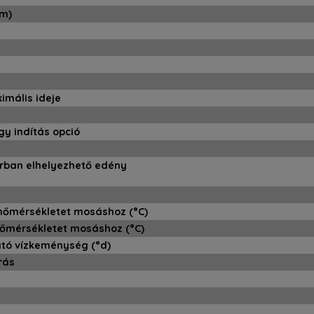
cm)
ximális ideje
agy indítás opció
rban elhelyezhető edény
hőmérsékletet mosáshoz (°C)
hőmérsékletet mosáshoz (°C)
tó vízkeménység (°d)
rás