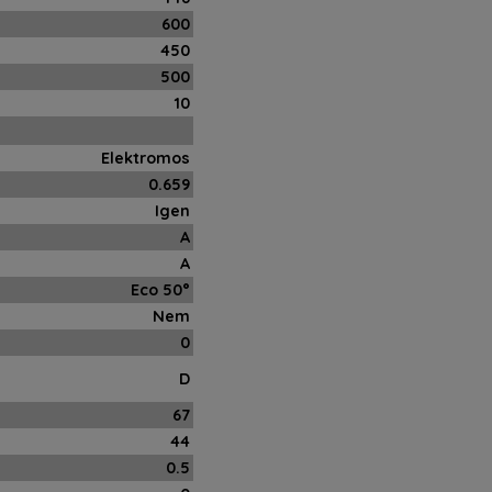
600
450
500
10
Elektromos
0.659
Igen
A
A
Eco 50°
Nem
0
D
67
44
0.5