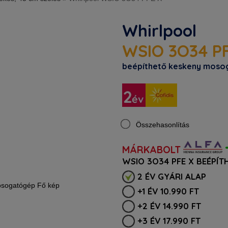
Whirlpool
WSIO 3O34 P
beépíthető keskeny mos
Összehasonlítás
MÁRKABOLT
WSIO 3O34 PFE X BEÉPÍ
2 ÉV GYÁRI ALAP
+1 ÉV 10.990 FT
+2 ÉV 14.990 FT
+3 ÉV 17.990 FT