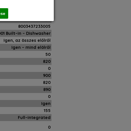
560
675
ése
N/A
8003437233005
01 Built–in – Dishwasher
Igen, az összes előlről
Igen – mind elölről
50
820
0
900
820
890
0
Igen
155
Full–integrated
0