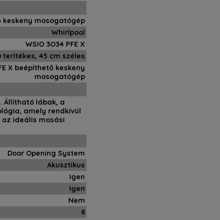
ő keskeny mosogatógép
Whirlpool
WSIO 3O34 PFE X
0 terítékes, 45 cm széles
FE X beépíthető keskeny
mosogatógép
 Állítható lábak, a
ológia, amely rendkívül
y az ideális mosási
Door Opening System
Akusztikus
Igen
Igen
Nem
8