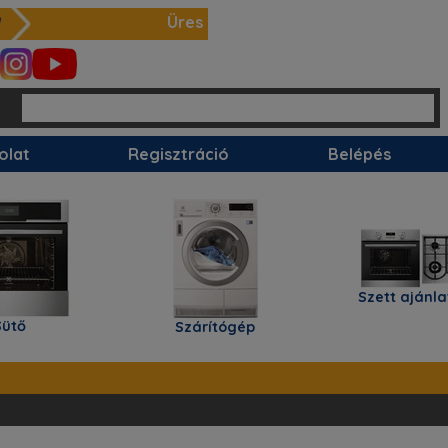
Üres
olat
Regisztráció
Belépés
Szett ajánlataink
Szárítógép