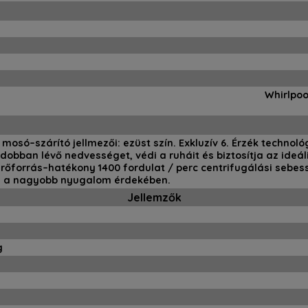
Whirlpoo
mosó–szárító jellmezői: ezüst szín. Exkluzív 6. Érzék technol
dobban lévő nedvességet, védi a ruháit és biztosítja az ideál
rőforrás–hatékony 1400 fordulat / perc centrifugálási sebe
n, a nagyobb nyugalom érdekében.
Jellemzők
g