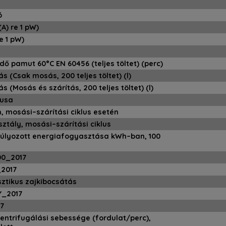
ó
A) re 1 pW)
e 1 pW)
ő pamut 60°C EN 60456 (teljes töltet) (perc)
s (Csak mosás, 200 teljes töltet) (l)
s (Mosás és szárítás, 200 teljes töltet) (l)
pusa
, mosási–szárítási ciklus esetén
ztály, mosási–szárítási ciklus
súlyozott energiafogyasztása kWh–ban, 100
0_2017
2017
ztikus zajkibocsátás
_2017
7
entrifugálási sebessége (fordulat/perc),