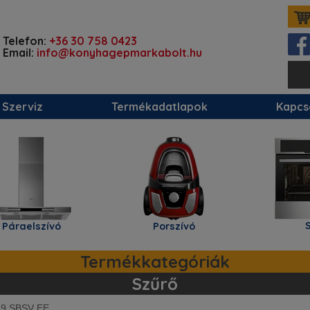
Telefon:
+36 30 758 0423
Email:
info@konyhagepmarkabolt.hu
Szerviz
Termékadatlapok
Kapcs
Sütő
lszívó
Porszívó
Termékkategóriák
Szűrő
89 SBSV EE