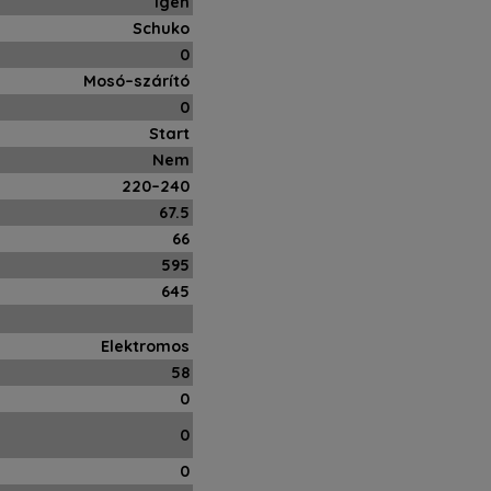
Igen
Schuko
0
Mosó–szárító
0
Start
Nem
220–240
67.5
66
595
645
Elektromos
58
0
0
0