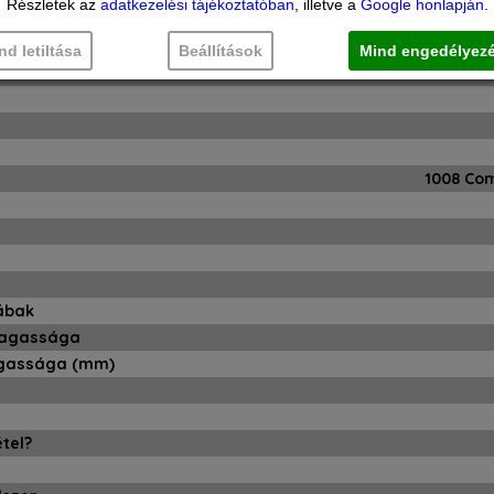
Részletek az
adatkezelési tájékoztatóban
, illetve a
Google honlapján
.
élysége
nd letiltása
Beállítások
Mind engedélyez
1008 Co
lábak
magassága
agassága (mm)
étel?