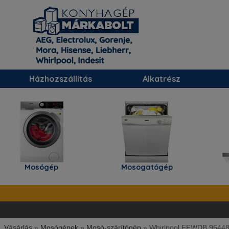
Házhozszállítás
Alkatrész
Mosógép
Mosogatógép
Párae
Vásárlás
»
Mosógépek
»
Mosó-szárítógép
»
Whirlpool FFWDB 9644