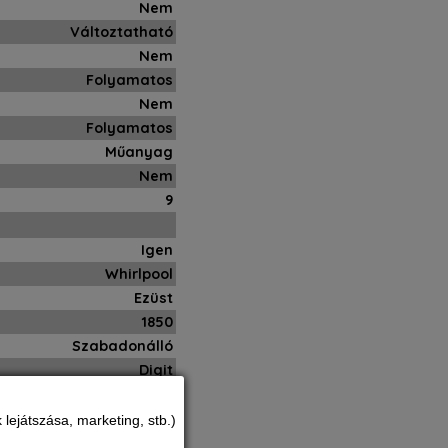
Nem
Változtatható
Nem
Folyamatos
Nem
Folyamatos
Műanyag
Nem
9
Igen
Whirlpool
Ezüst
1850
Szabadonálló
Digit
120
10
lejátszása, marketing, stb.)
540