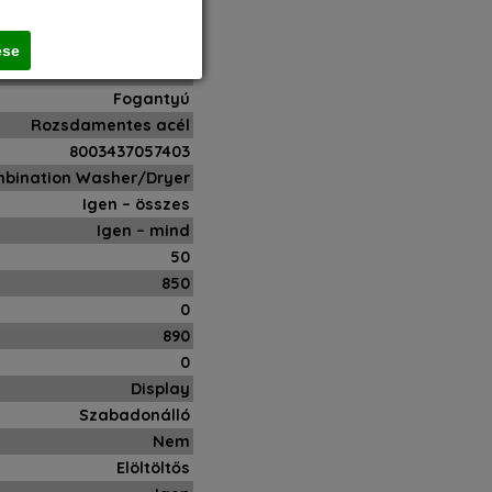
605
N/A
ése
Bal oldlai
Fogantyú
Rozsdamentes acél
8003437057403
mbination Washer/Dryer
Igen – összes
Igen – mind
50
850
0
890
0
Display
Szabadonálló
Nem
Elöltöltős