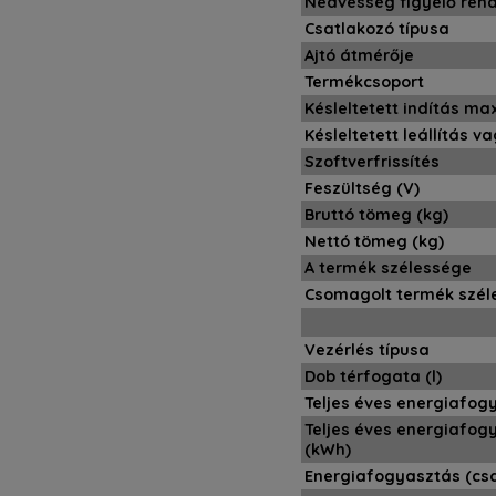
Nedvesség figyelő ren
Csatlakozó típusa
Ajtó átmérője
Termékcsoport
Késleltetett indítás ma
Késleltetett leállítás v
Szoftverfrissítés
Feszültség (V)
Bruttó tömeg (kg)
Nettó tömeg (kg)
A termék szélessége
Csomagolt termék szél
Vezérlés típusa
Dob térfogata (l)
Teljes éves energiafogy
Teljes éves energiafogy
(kWh)
Energiafogyasztás (cs