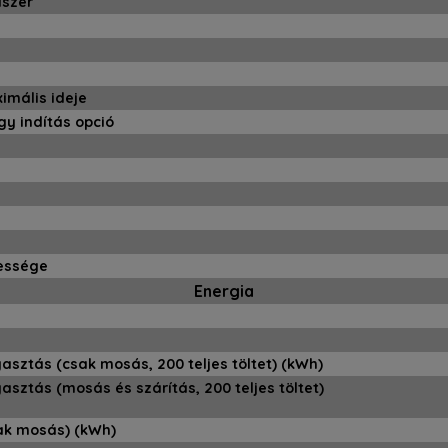
dszer
ximális ideje
agy indítás opció
essége
Energia
asztás (csak mosás, 200 teljes töltet) (kWh)
asztás (mosás és szárítás, 200 teljes töltet)
ak mosás) (kWh)