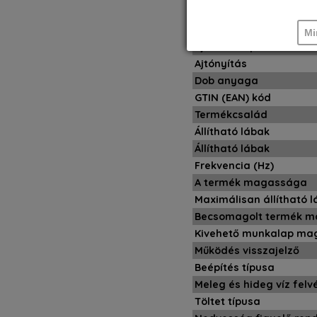
Becsomagolt termék m
Ajtó típus
Mi
Ajtó csuklópánt
Ajtónyítás
Dob anyaga
GTIN (EAN) kód
Termékcsalád
Állítható lábak
Állítható lábak
Frekvencia (Hz)
A termék magassága
Maximálisan állítható 
Becsomagolt termék 
Kivehető munkalap m
Működés visszajelző
Beépítés típusa
Meleg és hideg víz felv
Töltet típusa