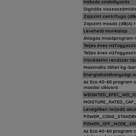
Habzás szabályozás
Digitális visszaszámlál
Zajszint centrifuga (dB(
Zajszint mosás (dB(A) r
Levehető munkalap
Átlagos mosóprogram id
Teljes éves vízfogyasztá
Teljes éves vízfogyasztá
Vízvédelmi rendszer tí
Maximális töltet kg–ban
Energiahatékonysági os
Az Eco 40–60 program 
mosási ciklusra
WEIGHTED_EPEC_WD_10
MOISTURE_RATED_CAP_
Levegőben terjedő akus
POWER_CONS_STANDBY
POWER_OFF_MODE_201
Az Eco 40–60 program c