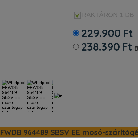
RAKTÁRON
1 DB
229.900
Ft
238.390
Ft
B
Kosárba
FFWDB 964489 SBSV EE mosó-szárítógép