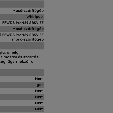
Mosó-szárítógép
Whirlpool
FFWDB 964489 SBSV EE
Mosó-szárítógép
l FFWDB 964489 SBSV EE
mosó-szárítógép
ógia, amely
is mosási és szárítási
sség. Gyermekzár a
Nem
Igen
Nem
Nem
Nem
Nem