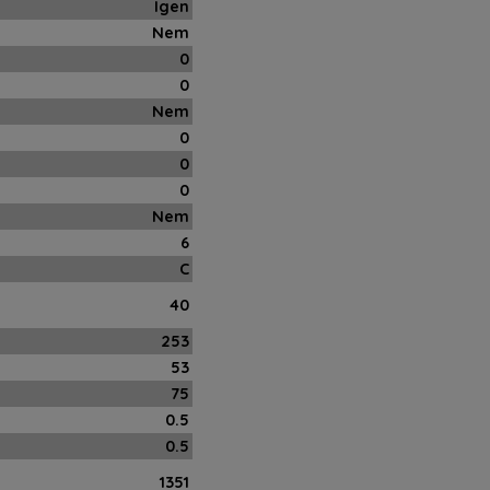
Igen
Nem
0
0
Nem
0
0
0
Nem
6
C
40
253
53
75
0.5
0.5
1351