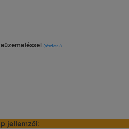
eüzemeléssel
(részletek)
 jellemzői: