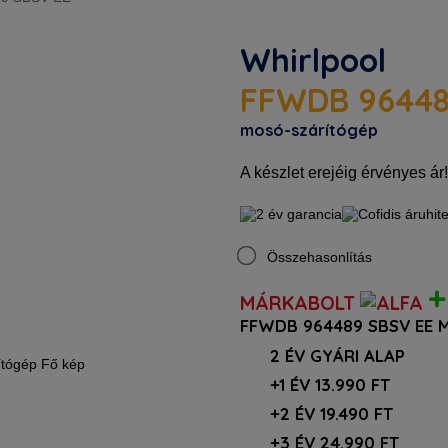
Whirlpool
FFWDB 96448
mosó-szárítógép
A készlet erejéig érvényes ár!
Összehasonlítás
+
MÁRKABOLT
FFWDB 964489 SBSV EE 
2 ÉV GYÁRI ALAP
+1 ÉV 13.990 FT
+2 ÉV 19.490 FT
+3 ÉV 24.990 FT