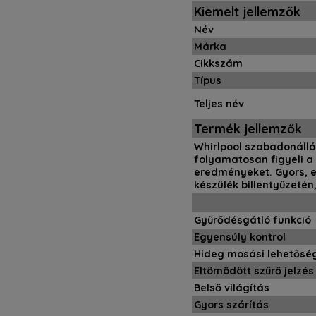
Kiemelt jellemzők
Név
Márka
Cikkszám
Típus
Teljes név
Termék jellemzők
Whirlpool szabadonálló 
folyamatosan figyeli a 
eredményeket. Gyors, e
készülék billentyűzeté
Gyűrődésgátló funkció
Egyensúly kontrol
Hideg mosási lehetősé
Eltömödött szűrő jelzés
Belső világítás
Gyors szárítás