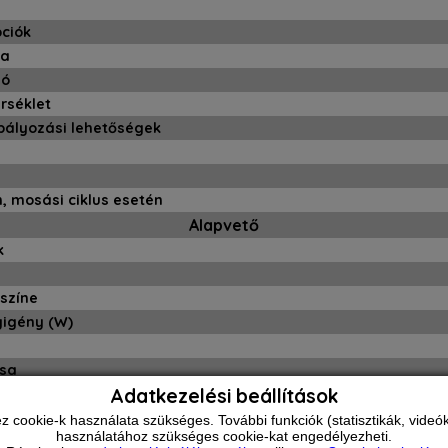
ciók
sa
ió
érséklet
bályozási lehetőségek
, mosási ciklus esetén
Alapvető
k
színe
yigény (W)
usa
Adatkezelési beállítások
(cm)
ookie-k használata szükséges. További funkciók (statisztikák, videók 
használatához szükséges cookie-kat engedélyezheti.