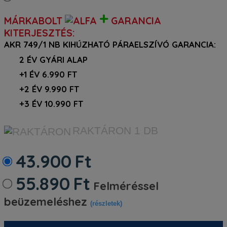
+
MÁRKABOLT
GARANCIA
KITERJESZTÉS:
AKR 749/1 NB KIHÚZHATÓ PÁRAELSZÍVÓ GARANCIA:
2 ÉV GYÁRI ALAP
+1 ÉV 6.990 FT
+2 ÉV 9.990 FT
+3 ÉV 10.990 FT
RAKTÁRON
1 DB
43.900
Ft
55.890
Ft
Felméréssel
beüzemeléshez
(részletek)