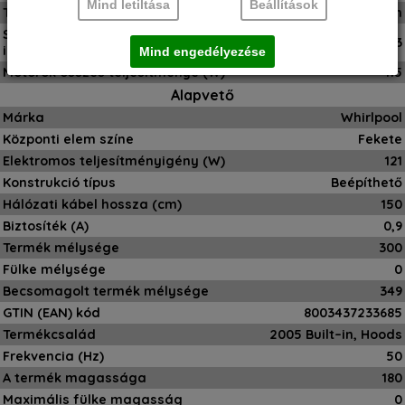
Mind letiltása
Beállítások
Távirányító
Nem
Sebességfokozatok száma:
3
intenzív opció elérhető
Mind engedélyezése
Motorok összes teljesítménye (W)
115
Alapvető
Márka
Whirlpool
Központi elem színe
Fekete
Elektromos teljesítményigény (W)
121
Konstrukció típus
Beépíthető
Hálózati kábel hossza (cm)
150
Biztosíték (A)
0,9
Termék mélysége
300
Fülke mélysége
0
Becsomagolt termék mélysége
349
GTIN (EAN) kód
8003437233685
Termékcsalád
2005 Built–in, Hoods
Frekvencia (Hz)
50
A termék magassága
180
Maximális fülke magasság
0