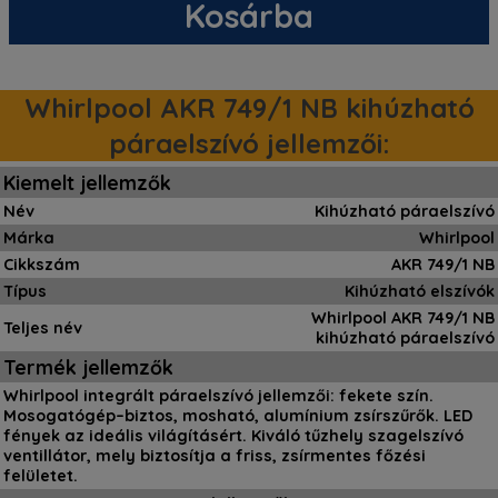
Kosárba
Whirlpool AKR 749/1 NB kihúzható
páraelszívó jellemzői:
Kiemelt jellemzők
Név
Kihúzható páraelszívó
Márka
Whirlpool
Cikkszám
AKR 749/1 NB
Típus
Kihúzható elszívók
Whirlpool AKR 749/1 NB
Teljes név
kihúzható páraelszívó
Termék jellemzők
Whirlpool integrált páraelszívó jellemzői: fekete szín.
Mosogatógép–biztos, mosható, alumínium zsírszűrők. LED
fények az ideális világításért. Kiváló tűzhely szagelszívó
ventillátor, mely biztosítja a friss, zsírmentes főzési
felületet.