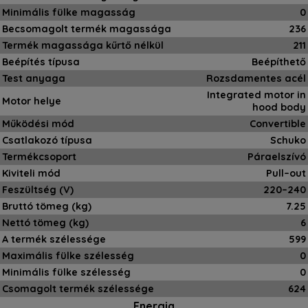
Minimális fülke magasság
0
Becsomagolt termék magassága
236
Termék magassága kűrtő nélkül
211
Beépítés típusa
Beépíthető
Test anyaga
Rozsdamentes acél
Integrated motor in
Motor helye
hood body
Működési mód
Convertible
Csatlakozó típusa
Schuko
Termékcsoport
Páraelszívó
Kiviteli mód
Pull–out
Feszültség (V)
220–240
Bruttó tömeg (kg)
7.25
Nettó tömeg (kg)
6
A termék szélessége
599
Maximális fülke szélesség
0
Minimális fülke szélesség
0
Csomagolt termék szélessége
624
Energia