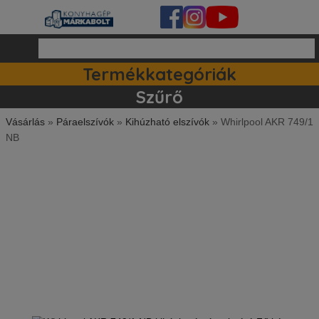
Termékkategóriák
Ipari készülékek (140)
Tartozékok / kiegészitők (81)
Szett ajánlataink (83)
Mosogatógépek (161)
Szűrő
Vásárlás
»
Páraelszívók
»
Kihúzható elszívók
»
Whirlpool AKR 749/1
NB