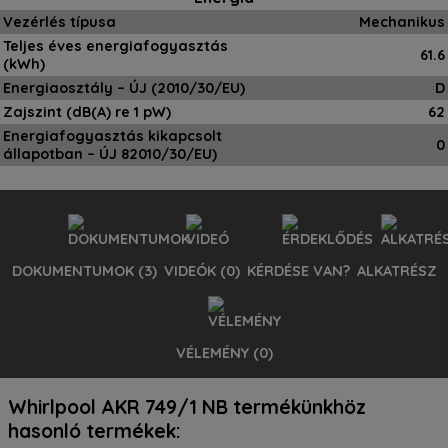
Vezérlés típusa
Mechanikus
Teljes éves energiafogyasztás
61.6
(kWh)
Energiaosztály – ÚJ (2010/30/EU)
D
Zajszint (dB(A) re 1 pW)
62
Energiafogyasztás kikapcsolt
0
állapotban – ÚJ 82010/30/EU)
DOKUMENTUMOK (3)
VIDEÓK (0)
KÉRDÉSE VAN?
ALKATRÉSZ
VÉLEMÉNY (0)
Whirlpool AKR 749/1 NB kihúzható páraelszívó
Whirlpool AKR 749/1 NB kihúzható páraelszívó videók:
Whirlpool AKR 749/1 NB kihúzható páraelszívó érdeklődés:
Whirlpool AKR 749/1 NB kihúzható páraelszívó alketrész
Whirlpool AKR 749/1 NB kihúzható páraelszívó vélemények:
Whirlpool AKR 749/1 NB termékünkhöz
dokumentumok:
keresés:
Ehhez a termékhez még nincsenek vélemények.
Videók nem találhatók ehhez a termékhez!
hasonló termékek:
5.000 Ft alatti értékű alkatrészre rendelést, csak előre utalással
tudunk felvenni.