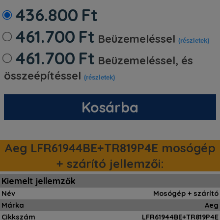
436.800
Ft
461.700
Ft
Beüzemeléssel
(részletek)
461.700
Ft
Beüzemeléssel, és
összeépítéssel
(részletek)
Kosárba
Aeg LFR61944BE+TR819P4E mosógép
+ szárító jellemzői:
Kiemelt jellemzők
Név
Mosógép + szárító
Márka
Aeg
Cikkszám
LFR61944BE+TR819P4E