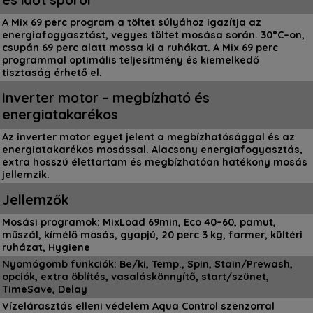
és időt spórol
A Mix 69 perc program a töltet súlyához igazítja az
energiafogyasztást, vegyes töltet mosása során. 30°C–on,
csupán 69 perc alatt mossa ki a ruhákat. A Mix 69 perc
programmal optimális teljesítmény és kiemelkedő
tisztaság érhető el.
Inverter motor – megbízható és
energiatakarékos
Az inverter motor egyet jelent a megbízhatósággal és az
energiatakarékos mosással. Alacsony energiafogyasztás,
extra hosszú élettartam és megbízhatóan hatékony mosás
jellemzik.
Jellemzők
Mosási programok: MixLoad 69min, Eco 40–60, pamut,
műszál, kímélő mosás, gyapjú, 20 perc 3 kg, farmer, kültéri
ruházat, Hygiene
Nyomógomb funkciók: Be/ki, Temp., Spin, Stain/Prewash,
opciók, extra öblítés, vasaláskönnyítő, start/szünet,
TimeSave, Delay
Vízelárasztás elleni védelem Aqua Control szenzorral