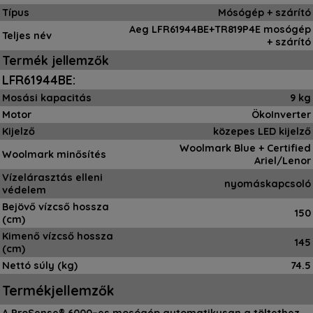
Típus
Mósógép + szárító
Aeg LFR61944BE+TR819P4E mosógép
Teljes név
+ szárító
Termék jellemzők
LFR61944BE:
Mosási kapacitás
9 kg
Motor
ÖkoInverter
Kijelző
közepes LED kijelző
Woolmark Blue + Certified
Woolmark minősítés
Ariel/Lenor
Vízelárasztás elleni
nyomáskapcsoló
védelem
Bejövő vízcső hossza
150
(cm)
Kimenő vízcső hossza
145
(cm)
Nettó súly (kg)
74.5
Termékjellemzők
A ProSense® 6000–es mosógép automatikusan a töltethez