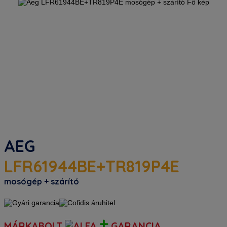
AEG
LFR61944BE+TR819P4E
mosógép + szárító
+
MÁRKABOLT
GARANCIA