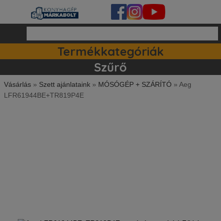
Termékkategóriák
Ipari készülékek (140)
Tartozékok / kiegészitők (81)
Szett ajánlataink (83)
Mosogatógépek (162)
Szűrő
Vásárlás
»
Szett ajánlataink
»
MÓSÓGÉP + SZÁRÍTÓ
»
Aeg
LFR61944BE+TR819P4E