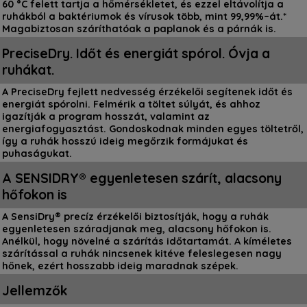
60 °C felett tartja a hőmérsékletet, és ezzel eltávolítja a
ruhákból a baktériumok és vírusok több, mint 99,99%–át.*
Magabiztosan száríthatóak a paplanok és a párnák is.
PreciseDry. Időt és energiát spórol. Óvja a
ruhákat.
A PreciseDry fejlett nedvesség érzékelői segítenek időt és
energiát spórolni. Felmérik a töltet súlyát, és ahhoz
igazítják a program hosszát, valamint az
energiafogyasztást. Gondoskodnak minden egyes töltetről,
így a ruhák hosszú ideig megőrzik formájukat és
puhaságukat.
A SENSIDRY® egyenletesen szárít, alacsony
hőfokon is
A SensiDry® precíz érzékelői biztosítják, hogy a ruhák
egyenletesen száradjanak meg, alacsony hőfokon is.
Anélkül, hogy növelné a szárítás időtartamát. A kíméletes
szárítással a ruhák nincsenek kitéve feleslegesen nagy
hőnek, ezért hosszabb ideig maradnak szépek.
Jellemzők