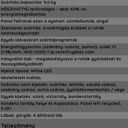
Szárítási kapacitás: 9,0 kg
HŐSZIVATTYÚ technológia – akár 40%–os
energiamegtakarítás
Panel feliratok ezen a nyelven: szimbólumok, angol
Szenzoros szárítás: a szárítógép érzékeli a ruhák
nedvességszintjét
Egyéb idővezérelt szárítóprogramok
Energiafogyasztás (szekrény–száraz, pamut): csak1.72
(1.98) kWh, 1400 (1000) f/p centrifugálás után
Irányváltó dob – megakadályozza a ruhák gyűrődését és
összegabalyodását
Kijelző típusa: White LED
Késleltetett indítás
Szárítási szint kijelzés: szárítás, lehűtés, vasaló száraz,
szekrény száraz, extra száraz, gyűrődésmentesítés / vége
Egyéb kijelzés: szűrő, víztartály, kondenztartály
Kondenz tartály helye és kapacitása: Panel left recycled,
5.28 l
Lábak, görgők: 4 állítható láb
Teljesítmény