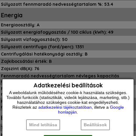
Súlyozott fennmaradó nedvességtartalom %: 53.4
Energia
Energiaosztály: A
Súlyozott energiafogyasztás / 100 ciklus (kWh): 49
Súlyozott vízfogyasztás(l): 50
Súlyozott centrifuga (ford/perc): 1351
Centrifugálási hatékonysági osztály: B
Zajkibocsátási érték: B
Zajszint dB(A): 76
Fennmaradó nedvességtartalom névleges kapacitás
mellett (%): 53
Adatkezelési beállítások
Fennmaradó nedvességtartalom névleges kapacitás fele
A weboldalunk működéséhez cookie-k használata szükséges.
mellett (%): 53
További funkciók (statisztikák, videók lejátszása, marketing, stb.)
Fennmaradó nedvességtartalom névleges kapacitás
használatához szükséges cookie-kat engedélyezheti.
negyede mellett (%): 54
Részletek az
adatkezelési tájékoztatóban
, illetve a
Google
honlapján
.
Egyéb jellemzők
Mind letiltása
Beállítások
Termékkód (PNC): 914 915 709
Kijelző: közepes LED kijelző