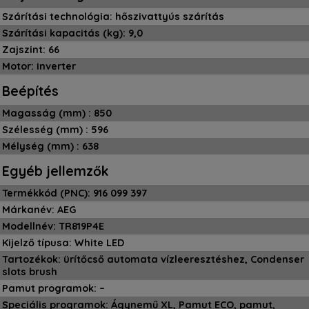
Szárítási technológia: hőszivattyús szárítás
Szárítási kapacitás (kg): 9,0
Zajszint: 66
Motor: inverter
Beépítés
Magasság (mm) : 850
Szélesség (mm) : 596
Mélység (mm) : 638
Egyéb jellemzők
Termékkód (PNC): 916 099 397
Márkanév: AEG
Modellnév: TR819P4E
Kijelző típusa: White LED
Tartozékok: ürítőcső automata vízleeresztéshez, Condenser
slots brush
Pamut programok: –
Speciális programok: Ágynemű XL, Pamut ECO, pamut,