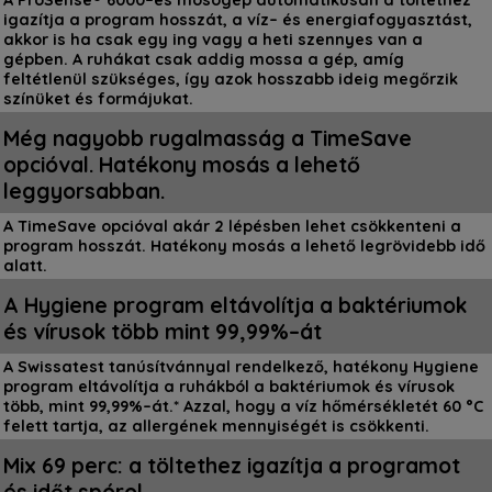
igazítja a program hosszát, a víz– és energiafogyasztást,
akkor is ha csak egy ing vagy a heti szennyes van a
gépben. A ruhákat csak addig mossa a gép, amíg
feltétlenül szükséges, így azok hosszabb ideig megőrzik
színüket és formájukat.
Még nagyobb rugalmasság a TimeSave
opcióval. Hatékony mosás a lehető
leggyorsabban.
A TimeSave opcióval akár 2 lépésben lehet csökkenteni a
program hosszát. Hatékony mosás a lehető legrövidebb idő
alatt.
A Hygiene program eltávolítja a baktériumok
és vírusok több mint 99,99%–át
A Swissatest tanúsítvánnyal rendelkező, hatékony Hygiene
program eltávolítja a ruhákból a baktériumok és vírusok
több, mint 99,99%–át.* Azzal, hogy a víz hőmérsékletét 60 °C
felett tartja, az allergének mennyiségét is csökkenti.
Mix 69 perc: a töltethez igazítja a programot