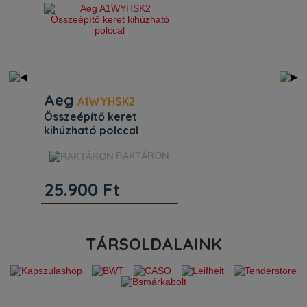
*Kitöltésük kötelező!
Aeg
A1WYHSK2
összeépítő keret
kihúzható polccal
Beépítés. Magasság (mm) :
RAKTÁRON
65. Szélesség (mm) : 610.
Mélység (mm) : 605. Egyéb
25.900
Ft
jellemzők. Termékkód
(PNC): 902 986 628. EAN
kód: 7333394082400.
Összeépítő keret kihúzható
polccal. A mosógép és a
TÁRSOLDALAINK
szárít