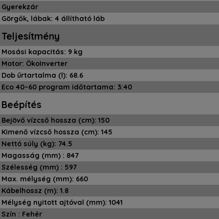
Gyerekzár
Görgők, lábak: 4 állítható láb
Teljesítmény
Mosási kapacitás: 9 kg
Motor: ÖkoInverter
Dob űrtartalma (l): 68.6
Eco 40–60 program időtartama: 3:40
Beépítés
Bejövő vízcső hossza (cm): 150
Kimenő vízcső hossza (cm): 145
Nettó súly (kg): 74.5
Magasság (mm) : 847
Szélesség (mm) : 597
Max. mélység (mm): 660
Kábelhossz (m): 1.8
Mélység nyitott ajtóval (mm): 1041
Szín : Fehér