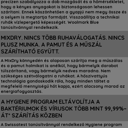
precízen szabályozza a dob mozgását és a hőmérsékletet,
hogy a kényes anyagokat is biztonságosan lehessen
szárítani. Ennek köszönhetően a gyapjú nem megy össze és
a selyem is megtartja formáját. Visszaállítja a technikai
ruhák vízlepergető képességét. Woolmark Blue
tanúsítvánnyal rendelkezik.
MIXDRY. NINCS TÖBB RUHAVÁLOGATÁS. NINCS
PLUSZ MUNKA. A PAMUT ÉS A MŰSZÁL
SZÁRÍTHATÓ EGYÜTT.
A MixDry könnyedén és alaposan szárítja meg a műszálas
és a pamut holmikat is anélkül, hogy bármelyik darabot
túlszárítaná, vagy bármelyik nedves maradna. Nem
szükséges szétválogatni a ruhákat. A hőszivattyús
technológia gondoskodik róla, hogy minden töltet a
megfelelő mennyiségű hőt kapja, ezért alacsony marad az
energiafogyasztás.
A HYGIENE PROGRAM ELTÁVOLÍTJA A
BAKTÉRIUMOK ÉS VÍRUSOK TÖBB MINT 99,99%–
ÁT* SZÁRÍTÁS KÖZBEN
A Swissatest tanúsítvánnyal rendelkező Hygiene program