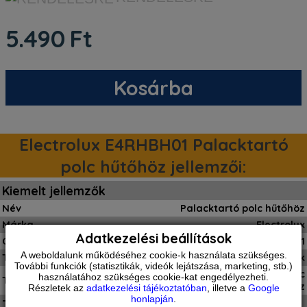
5.490
Ft
Kosárba
Electrolux E4RHBH01 Palacktartó
polc hűtőhöz jellemzői:
Kiemelt jellemzők
Név
Palacktartó polc hűtőhöz
Márka
Electrolux
Adatkezelési beállítások
Cikkszám
E4RHBH01
A weboldalunk működéséhez cookie-k használata szükséges.
Típus
Hűtő fagyasztó készülék
További funkciók (statisztikák, videók lejátszása, marketing, stb.)
Electrolux E4RHBH01 Palacktartó polc
használatához szükséges cookie-kat engedélyezheti.
Teljes név
hűtőhöz
Részletek az
adatkezelési tájékoztatóban
, illetve a
Google
honlapján
.
Termék jellemzők