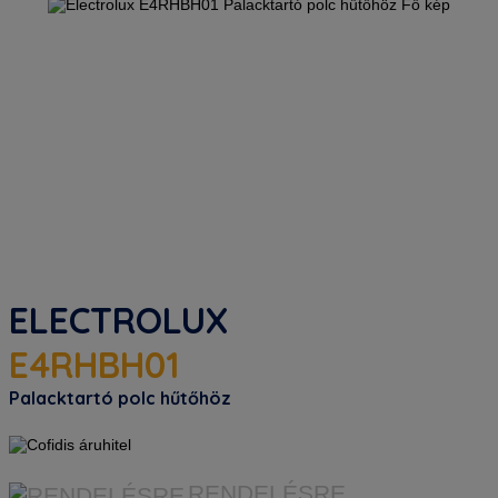
ELECTROLUX
E4RHBH01
Palacktartó polc hűtőhöz
RENDELÉSRE