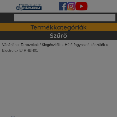
Termékkategóriák
Ipari készülékek (140)
Tartozékok / kiegészitők (81)
Szett ajánlataink (83)
Mosogatógépek (161)
Szűrő
Vásárlás
»
Tartozékok / Kiegészitők
»
Hűtő fagyasztó készülék
»
Electrolux E4RHBH01