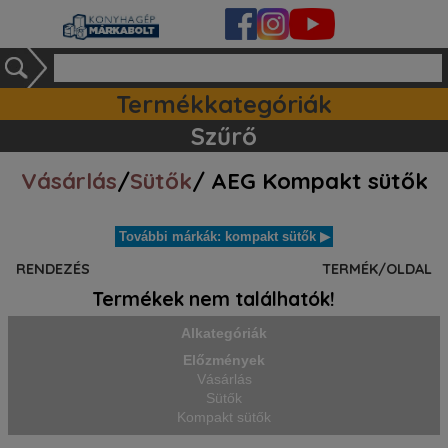
Termékkategóriák
Mosogatógépek (30)
Tartozékok / kiegészitők (12)
Szett ajánlataink (39)
Szűrő
Vásárlás
/
Sütők
/ AEG Kompakt sütők
További márkák: kompakt sütők ▶
RENDEZÉS
TERMÉK/OLDAL
Termékek nem találhatók!
Alkategóriák
Előzmények
Vásárlás
Sütők
Kompakt sütők