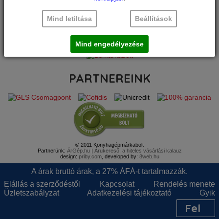
Mind letiltása
Beállítások
TÁRSOLDALAINK
Mind engedélyezése
PARTNEREINK
© 2011 Konyhagépmárkabolt
Partnerünk:
ÁrGép.hu
|
Árukereső, a hiteles vásárlási kalauz
design:
priby.com
, developed by:
8web.hu
A árak bruttó árak, a 27% ÁFÁ-t tartalmazzák.
Elállás a szerződéstől
Kapcsolat
Rendelés menete
Üzletszabályzat
Adatkezelési tájékoztató
Gyik
Fel