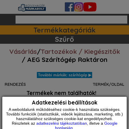
Termékkategóriák
Mosogatógépek (30)
Tartozékok / kiegészitők (12)
Szett ajánlataink (39)
Szűrő
Vásárlás
/
Tartozékok / Kiegészitők
/ AEG Szárítógép Raktáron
További márkák: szárítógép ▶
RENDEZÉS
TERMÉK/OLDAL
Termékek nem találhatók!
Adatkezelési beállítások
Alkategóriák
A weboldalunk működéséhez cookie-k használata szükséges.
Előzmények
További funkciók (statisztikák, videók lejátszása, marketing, stb.)
Vásárlás
használatához szükséges cookie-kat engedélyezheti.
Tartozékok / kiegészitők
Részletek az
adatkezelési tájékoztatóban
, illetve a
Google
Szárítógép
honlapján
.