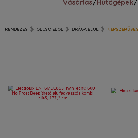
Vásárlás
/
Hűtőgépek
/
RENDEZÉS
OLCSÓ ELÖL
DRÁGA ELÖL
NÉPSZERŰSÉ