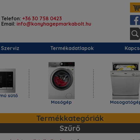
Telefon:
+36 30 758 0423
Email:
info@konyhagepmarkabolt.hu
Szerviz
Termékadatlapok
Kapcs
sütő
Mosógép
Mosogatógép
Termékkategóriák
Szűrő