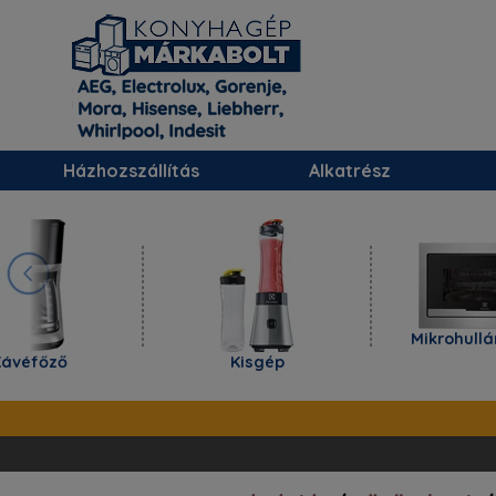
Házhozszállítás
Alkatrész
Mikrohullámú 
főző
Kisgép