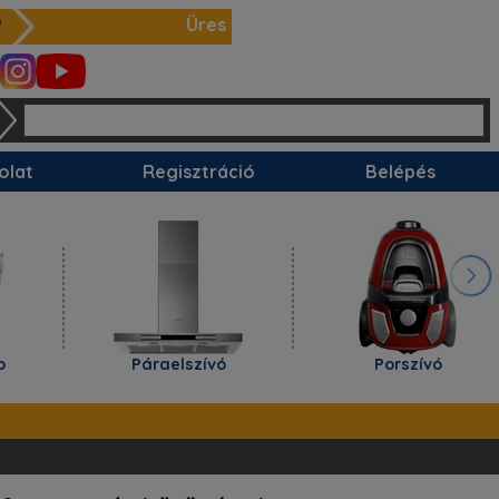
Üres
olat
Regisztráció
Belépés
Páraelszívó
Porszívó