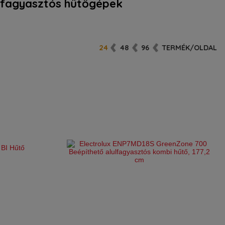
fagyasztós hűtőgépek
24
48
96
TERMÉK/OLDAL