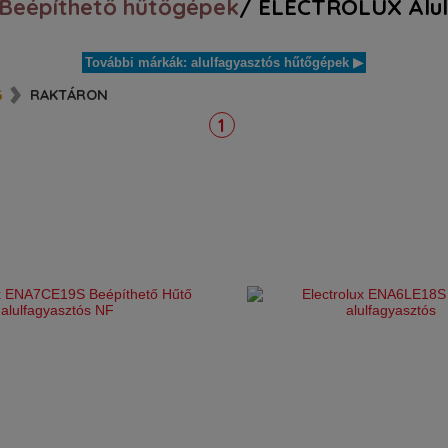
Beépíthető hűtőgépek
/ ELECTROLUX Alul
További márkák: alulfagyasztós hűtőgépek ▶
G
RAKTÁRON
1