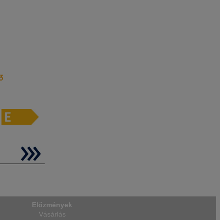
3
apántos),
kus
atikus
z Action
kció gyorsan
Előzmények
Vásárlás