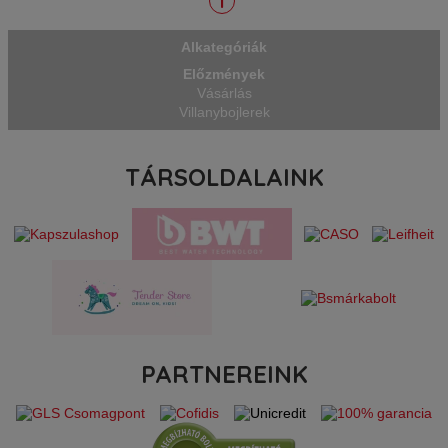
1
védelem a megnövelt méretű
magnézium
Alkategóriák
Előzmények
Vásárlás
Villanybojlerek
TÁRSOLDALAINK
PARTNEREINK