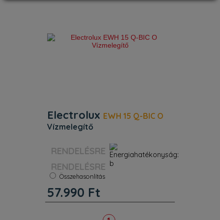
Electrolux
EWH 15 Q-BIC O
vízmelegítő
Energiaosztály:
B
Űrtartalom:
15 l
RENDELÉSRE
Szélesség:
37 cm
Magasság:
37 cm
Összehasonlítás
57.990
Ft
Electrolux EWH 15 Q–Bic O felső
elhelyezésű alsó kifolyású vízmelegítő, a
vízellátás helyétől függően könnyen
felszerelhető. Vízkövesedés elleni