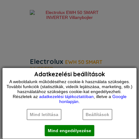
Electrolux
EWH 50 SMART
INVERTER
Adatkezelési beállítások
villanybojler
A weboldalunk működéséhez cookie-k használata szükséges.
Energiaosztály:
B
További funkciók (statisztikák, videók lejátszása, marketing, stb.)
Űrtartalom:
50 l
használatához szükséges cookie-kat engedélyezheti.
RENDELÉSRE
Szélesség:
44 cm
Részletek az
adatkezelési tájékoztatóban
, illetve a
Google
Összehasonlítás
honlapján
.
Electrolux EWH 50 Smart Inverter
149.990
Ft
elektromos vízmelegítő, digitális
INVERTER technológiával, egy
Mind letiltása
Beállítások
egyedülálló technológia, amelyet először
egy vízmelegítőkben alkalmaztak, célja
az elektromos
Mind engedélyezése