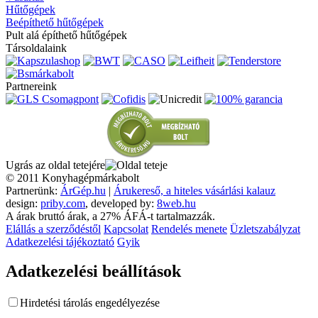
Hűtőgépek
Beépíthető hűtőgépek
Pult alá építhető hűtőgépek
Társoldalaink
Partnereink
Ugrás az oldal tetejére
© 2011 Konyhagépmárkabolt
Partnerünk:
ÁrGép.hu
|
Árukereső, a hiteles vásárlási kalauz
design:
priby.com
, developed by:
8web.hu
A árak bruttó árak, a 27% ÁFÁ-t tartalmazzák.
Elállás a szerződéstől
Kapcsolat
Rendelés menete
Üzletszabályzat
Adatkezelési tájékoztató
Gyik
Adatkezelési beállítások
Hirdetési tárolás engedélyezése