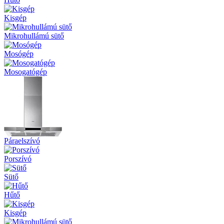
Kisgép
Mikrohullámú sütő
Mosógép
Mosogatógép
Páraelszívó
Porszívó
Sütő
Hűtő
Kisgép