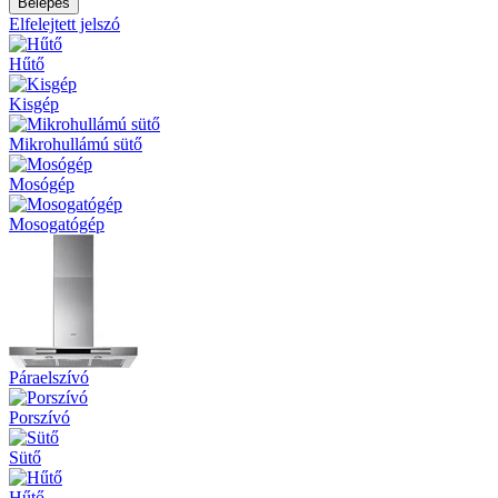
Elfelejtett jelszó
Hűtő
Kisgép
Mikrohullámú sütő
Mosógép
Mosogatógép
Páraelszívó
Porszívó
Sütő
Hűtő