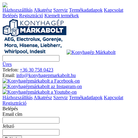
Házhozszállítás
Alkatrész
Szerviz
Termékadatlapok
Kapcsolat
Belépés
Regisztráció
Kiemelt termékek
Üres
Telefon:
+36 30 758 0423
Email:
info@konyhagepmarkabolt.hu
Házhozszállítás
Alkatrész
Szerviz
Termékadatlapok
Kapcsolat
Regisztráció
Belépés
Email cím
Jelszó