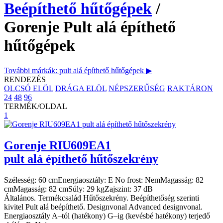
Beépíthető hűtőgépek
/
Gorenje Pult alá építhető
hűtőgépek
További márkák: pult alá építhető hűtőgépek ▶
RENDEZÉS
OLCSÓ ELÖL
DRÁGA ELÖL
NÉPSZERŰSÉG
RAKTÁRON
24
48
96
TERMÉK/OLDAL
1
Gorenje
RIU609EA1
pult alá építhető hűtőszekrény
Szélesség:
60 cm
Energiaosztály:
E
No frost:
Nem
Magasság:
82
cm
Magasság:
82 cm
Súly:
29 kg
Zajszint:
37 dB
Általános. Termékcsalád Hűtőszekrény. Beépíthetőség szerinti
kivitel Pult alá beépíthető. Designvonal Advanced designvonal.
Energiaosztály A–tól (hatékony) G–ig (kevésbé hatékony) terjedő