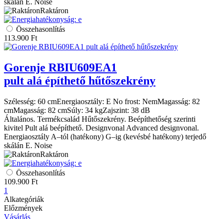
skálán E. Noise
Raktáron
Összehasonlítás
113.900
Ft
Gorenje
RBIU609EA1
pult alá építhető hűtőszekrény
Szélesség:
60 cm
Energiaosztály:
E
No frost:
Nem
Magasság:
82
cm
Magasság:
82 cm
Súly:
34 kg
Zajszint:
38 dB
Általános. Termékcsalád Hűtőszekrény. Beépíthetőség szerinti
kivitel Pult alá beépíthető. Designvonal Advanced designvonal.
Energiaosztály A–tól (hatékony) G–ig (kevésbé hatékony) terjedő
skálán E. Noise
Raktáron
Összehasonlítás
109.900
Ft
1
Alkategóriák
Előzmények
Vásárlás