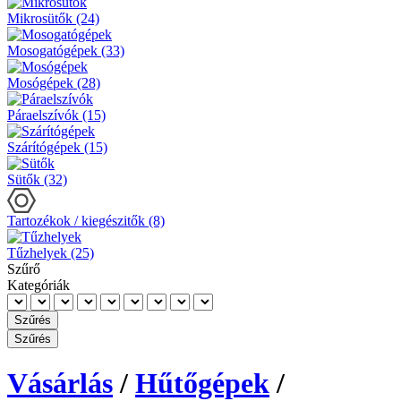
Mikrosütők (24)
Mosogatógépek (33)
Mosógépek (28)
Páraelszívók (15)
Szárítógépek (15)
Sütők (32)
Tartozékok / kiegészitők (8)
Tűzhelyek (25)
Szűrő
Kategóriák
Vásárlás
/
Hűtőgépek
/