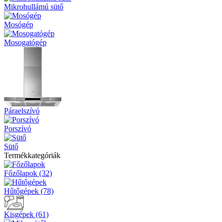
Mikrohullámú sütő
Mosógép
Mosogatógép
Páraelszívó
Porszívó
Sütő
Termékkategóriák
Főzőlapok (32)
Hűtőgépek (78)
Kisgépek (61)