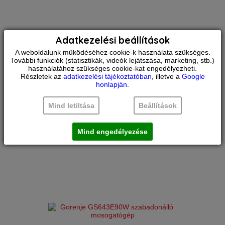
Adatkezelési beállítások
Gorenje
GS643E90X
A weboldalunk működéséhez cookie-k használata szükséges.
szabadonálló mosogatógép
További funkciók (statisztikák, videók lejátszása, marketing, stb.)
használatához szükséges cookie-kat engedélyezheti.
Részletek az
adatkezelési tájékoztatóban
, illetve a
Google
Szín:
Ezüst
honlapján
.
Energiaosztály:
E
RAKTÁRON
Melegvízre köthető:
Nem
Teríték:
16 terítékes
Mind letiltása
Beállítások
Összehasonlítás
Súly:
41 kg
130.900
Ft
Szélesség:
55 cm
Mind engedélyezése
Általános. Termékcsalád
Mosogatógép. Energiaosztály A–tól
(hatékony) G–ig (kevésbé hatékony)
terjedő skálán E. Noise class C.
Designvonal Advanced designvonal. A
készülék színe Ezüst. Spray arm
material Műa