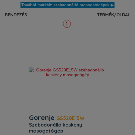
További márkák: szabadonálló mosogatógépek ▶
RENDEZÉS
TERMÉK/OLDAL
1
Gorenje
GS520E15W
szabadonálló keskeny
mosogatógép