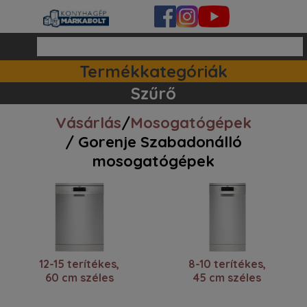
Termékkategóriák
Tartozékok / kiegészitők (8)
Mosogatógépek (33)
Szűrő
Vásárlás
/
Mosogatógépek
/ Gorenje Szabadonálló
mosogatógépek
12-15 terítékes,
8-10 terítékes,
60 cm széles
45 cm széles