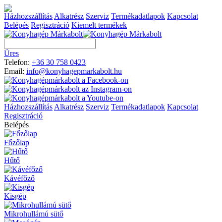
Házhozszállítás
Alkatrész
Szerviz
Termékadatlapok
Kapcsolat
Belépés
Regisztráció
Kiemelt termékek
Üres
Telefon:
+36 30 758 0423
Email:
info@konyhagepmarkabolt.hu
Házhozszállítás
Alkatrész
Szerviz
Termékadatlapok
Kapcsolat
Regisztráció
Belépés
Főzőlap
Hűtő
Kávéfőző
Kisgép
Mikrohullámú sütő