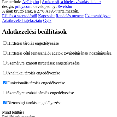
Partnerünk:
ÁrGép.hu
|
Árukereső, a hiteles vásárlási kalauz
design:
priby.com
, developed by:
8web.hu
A árak bruttó árak, a 27% ÁFÁ-t tartalmazzák.
Elállás a szerződéstől
Kapcsolat
Rendelés menete
Üzletszabályzat
Adatkezelési tájékoztató
Gyik
Adatkezelési beállítások
Hirdetési tárolás engedélyezése
Hirdetési célú felhasználói adatok továbbításának hozzájárulása
Személyre szabott hirdetések engedélyezése
Analitikai tárolás engedélyezése
Funkcionális tárolás engedélyezése
Személyre szabási tárolás engedélyezése
Biztonsági tárolás engedélyezése
Mind letiltása
Beállítások mentése