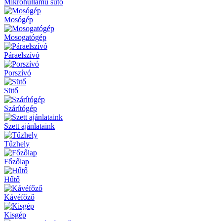
Mikrohullámú sütő
Mosógép
Mosogatógép
Páraelszívó
Porszívó
Sütő
Szárítógép
Szett ajánlataink
Tűzhely
Főzőlap
Hűtő
Kávéfőző
Kisgép