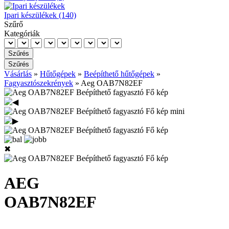
Ipari készülékek (140)
Szűrő
Kategóriák
Vásárlás
»
Hűtőgépek
»
Beépíthető hűtőgépek
»
Fagyasztószekrények
»
Aeg OAB7N82EF
✖
AEG
OAB7N82EF