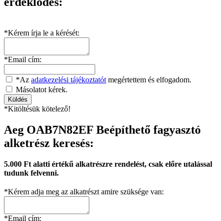
érdeklődés:
*Kérem írja le a kérését:
*Email cím:
*Az
adatkezelési tájékoztatót
megértettem és elfogadom.
Másolatot kérek.
*Kitöltésük kötelező!
Aeg OAB7N82EF Beépíthető fagyasztó
alketrész keresés:
5.000 Ft alatti értékű alkatrészre rendelést, csak előre utalással
tudunk felvenni.
*Kérem adja meg az alkatrészt amire szüksége van:
*Email cím: