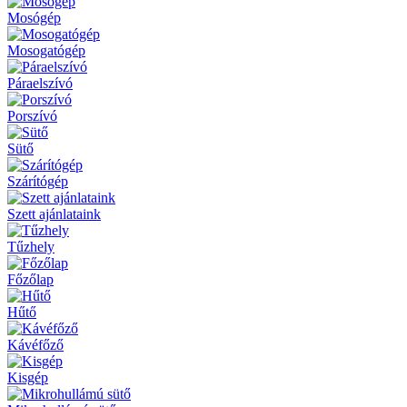
Mosógép
Mosogatógép
Páraelszívó
Porszívó
Sütő
Szárítógép
Szett ajánlataink
Tűzhely
Főzőlap
Hűtő
Kávéfőző
Kisgép