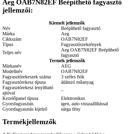
Aeg OAB7N82EF Beépíthető fagyasztó
jellemzői:
Kiemelt jellemzők
Név
Beépíthető fagyasztó
Márka
Aeg
Cikkszám
OAB7N82EF
Típus
Fagyasztószekrények
Aeg OAB7N82EF Beépíthető
Teljes név
fagyasztó
Termék jellemzők
Márkanév
AEG
Modellnév
OAB7N82EF
Fagyasztórekeszek száma
3 széles fiók
Fagyasztórekesz típusa
átlátszó műanyag
Fagyasztórekesz lenyitható
–
ajtóval
Kezelőpanel típusa
Elektronikus
Gyorsfagyasztás
igen, auto visszaállítással
Gyorsfagyasztás kijelző
sárga fény
Termékjellemzők