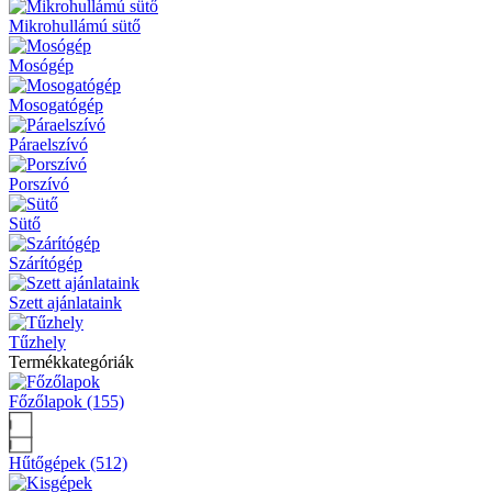
Mikrohullámú sütő
Mosógép
Mosogatógép
Páraelszívó
Porszívó
Sütő
Szárítógép
Szett ajánlataink
Tűzhely
Termékkategóriák
Főzőlapok (155)
Hűtőgépek (512)