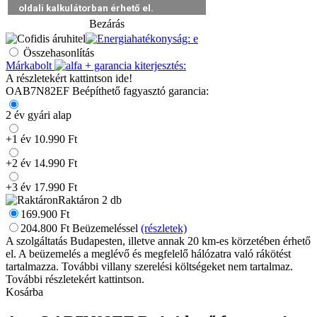
Bezárás
Összehasonlítás
Márkabolt
+
garancia kiterjesztés:
A részletekért kattintson ide!
OAB7N82EF Beépíthető fagyasztó garancia:
2 év gyári alap
+1 év 10.990 Ft
+2 év 14.990 Ft
+3 év 17.990 Ft
Raktáron
2 db
169.900
Ft
204.800
Ft
Beüzemeléssel
(részletek)
A szolgáltatás Budapesten, illetve annak 20 km-es körzetében érhető
el. A beüzemelés a meglévő és megfelelő hálózatra való rákötést
tartalmazza. További villany szerelési költségeket nem tartalmaz.
További részletekért kattintson.
Kosárba