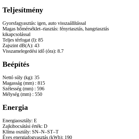
Teljesítmény
Gyorsfagyasztás: igen, auto visszaállítással
Magas hőmérséklet–riasztás: fényriasztás, hangriasztás
kikapcsolással
Teljes térfogat (l): 85
Zajszint dB(A): 43
Visszamelegedési idő (óra): 8.7
Beépítés
Nettó súly (kg): 35
Magasság (mm) : 815
Szélesség (mm) : 596
Mélység (mm) : 550
Energia
Energiaosztály: E
Zajkibocsátási érték: D
Klíma osztály: SN–N–ST–T
Éves energiafogyasztás (kWh): 190