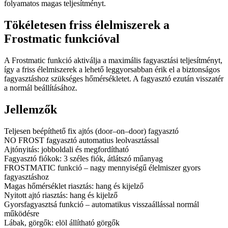
folyamatos magas teljesítményt.
Tökéletesen friss élelmiszerek a
Frostmatic funkcióval
A Frostmatic funkció aktiválja a maximális fagyasztási teljesítményt,
így a friss élelmiszerek a lehető leggyorsabban érik el a biztonságos
fagyasztáshoz szükséges hőmérsékletet. A fagyasztó ezután visszatér
a normál beállításához.
Jellemzők
Teljesen beépíthető fix ajtós (door–on–door) fagyasztó
NO FROST fagyasztó automatius leolvasztással
Ajtónyitás: jobboldali és megfordítható
Fagyasztó fiókok: 3 széles fiók, átlátszó műanyag
FROSTMATIC funkció – nagy mennyiségű élelmiszer gyors
fagyasztáshoz
Magas hőmérséklet riasztás: hang és kijelző
Nyitott ajtó riasztás: hang és kijelző
Gyorsfagyasztsá funkció – automatikus visszaállással normál
működésre
Lábak, görgők: elöl állítható görgők