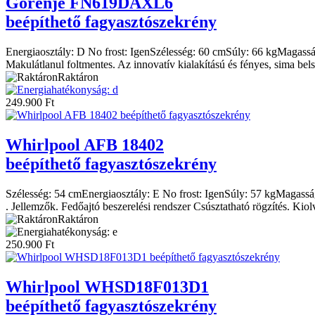
Gorenje
FN619DAXL6
beépíthető fagyasztószekrény
Energiaosztály:
D
No frost:
Igen
Szélesség:
60 cm
Súly:
66 kg
Magassá
Makulátlanul foltmentes. Az innovatív kialakítású és fényes, sima b
Raktáron
249.900
Ft
Whirlpool
AFB 18402
beépíthető fagyasztószekrény
Szélesség:
54 cm
Energiaosztály:
E
No frost:
Igen
Súly:
57 kg
Magassá
. Jellemzők. Fedőajtó beszerelési rendszer Csúsztatható rögzítés. Ki
Raktáron
250.900
Ft
Whirlpool
WHSD18F013D1
beépíthető fagyasztószekrény