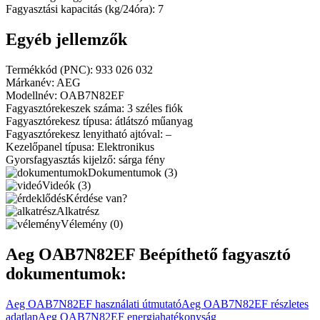
Fagyasztási kapacitás (kg/24óra): 7
Egyéb jellemzők
Termékkód (PNC): 933 026 032
Márkanév: AEG
Modellnév: OAB7N82EF
Fagyasztórekeszek száma: 3 széles fiók
Fagyasztórekesz típusa: átlátszó műanyag
Fagyasztórekesz lenyitható ajtóval: –
Kezelőpanel típusa: Elektronikus
Gyorsfagyasztás kijelző: sárga fény
Dokumentumok (3)
Videók (3)
Kérdése van?
Alkatrész
Vélemény (0)
Aeg OAB7N82EF Beépíthető fagyasztó
dokumentumok:
Aeg OAB7N82EF használati útmutató
Aeg OAB7N82EF részletes
adatlap
Aeg OAB7N82EF energiahatékonyság