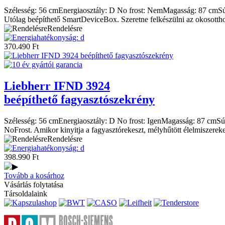
Szélesség:
56 cm
Energiaosztály:
D
No frost:
Nem
Magasság:
87 cm
Sú
Utólag beépíthető SmartDeviceBox. Szeretne felkészülni az okosottho
Rendelésre
370.490
Ft
Liebherr
IFND 3924
beépíthető fagyasztószekrény
Szélesség:
56 cm
Energiaosztály:
D
No frost:
Igen
Magasság:
87 cm
Sú
NoFrost. Amikor kinyitja a fagyasztórekeszt, mélyhűtött élelmiszereke
Rendelésre
398.990
Ft
Tovább a kosárhoz
Vásárlás folytatása
Társoldalaink