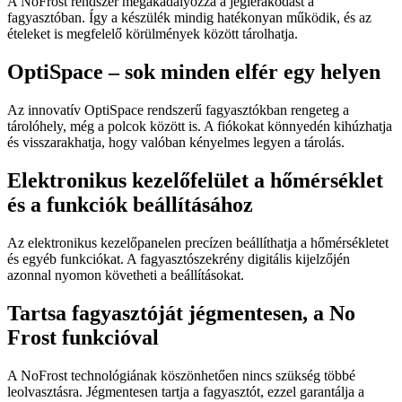
A NoFrost rendszer megakadályozza a jéglerakódást a
fagyasztóban. Így a készülék mindig hatékonyan működik, és az
ételeket is megfelelő körülmények között tárolhatja.
OptiSpace – sok minden elfér egy helyen
Az innovatív OptiSpace rendszerű fagyasztókban rengeteg a
tárolóhely, még a polcok között is. A fiókokat könnyedén kihúzhatja
és visszarakhatja, hogy valóban kényelmes legyen a tárolás.
Elektronikus kezelőfelület a hőmérséklet
és a funkciók beállításához
Az elektronikus kezelőpanelen precízen beállíthatja a hőmérsékletet
és egyéb funkciókat. A fagyasztószekrény digitális kijelzőjén
azonnal nyomon követheti a beállításokat.
Tartsa fagyasztóját jégmentesen, a No
Frost funkcióval
A NoFrost technológiának köszönhetően nincs szükség többé
leolvasztásra. Jégmentesen tartja a fagyasztót, ezzel garantálja a