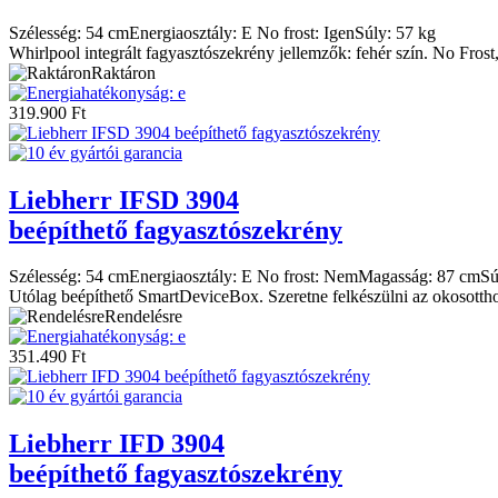
Szélesség:
54 cm
Energiaosztály:
E
No frost:
Igen
Súly:
57 kg
Whirlpool integrált fagyasztószekrény jellemzők: fehér szín. No Fros
Raktáron
319.900
Ft
Liebherr
IFSD 3904
beépíthető fagyasztószekrény
Szélesség:
54 cm
Energiaosztály:
E
No frost:
Nem
Magasság:
87 cm
Sú
Utólag beépíthető SmartDeviceBox. Szeretne felkészülni az okosottho
Rendelésre
351.490
Ft
Liebherr
IFD 3904
beépíthető fagyasztószekrény