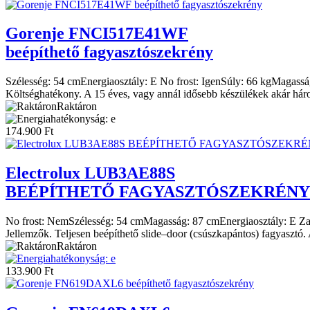
Gorenje
FNCI517E41WF
beépíthető fagyasztószekrény
Szélesség:
54 cm
Energiaosztály:
E
No frost:
Igen
Súly:
66 kg
Magassá
Költséghatékony. A 15 éves, vagy annál idősebb készülékek akár hároms
Raktáron
174.900
Ft
Electrolux
LUB3AE88S
BEÉPÍTHETŐ FAGYASZTÓSZEKRÉNY
No frost:
Nem
Szélesség:
54 cm
Magasság:
87 cm
Energiaosztály:
E
Za
Jellemzők. Teljesen beépíthető slide–door (csúszkapántos) fagyasztó. 
Raktáron
133.900
Ft