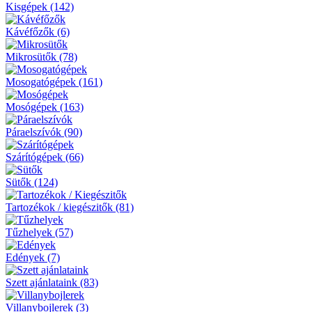
Kisgépek (142)
Kávéfőzők (6)
Mikrosütők (78)
Mosogatógépek (161)
Mosógépek (163)
Páraelszívók (90)
Szárítógépek (66)
Sütők (124)
Tartozékok / kiegészitők (81)
Tűzhelyek (57)
Edények (7)
Szett ajánlataink (83)
Villanybojlerek (3)