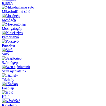
Kisgép
Mikrohullámú sütő
Mosógép
Mosogatógép
Páraelszívó
Porszívó
Sütő
Szárítógép
Szett ajánlataink
Tűzhely
Főzőlap
Hűtő
Kávéfőző