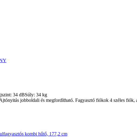
jszint:
34 dB
Súly:
34 kg
Ajtónyitás jobboldali és megfordítható. Fagyasztó fiókok 4 széles fiók