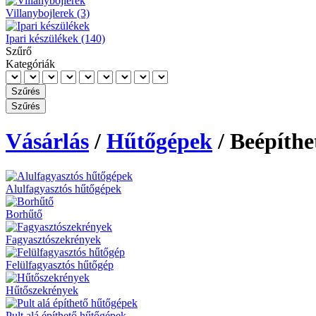
Villanybojlerek (3)
Ipari készülékek (140)
Szűrő
Kategóriák
Vásárlás
/
Hűtőgépek
/ Beépíthe
Alulfagyasztós hűtőgépek
Borhűtő
Fagyasztószekrények
Felülfagyasztós hűtőgép
Hűtőszekrények
Pult alá építhető hűtőgépek