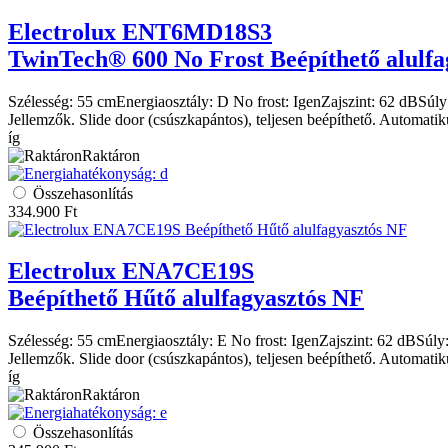
Electrolux
ENT6MD18S3
TwinTech® 600 No Frost Beépíthető alulfa
Szélesség:
55 cm
Energiaosztály:
D
No frost:
Igen
Zajszint:
62 dB
Súly
Jellemzők. Slide door (csúszkapántos), teljesen beépíthető. Automatik
íg
Raktáron
Összehasonlítás
334.900
Ft
Electrolux
ENA7CE19S
Beépíthető Hűtő alulfagyasztós NF
Szélesség:
55 cm
Energiaosztály:
E
No frost:
Igen
Zajszint:
62 dB
Súly
Jellemzők. Slide door (csúszkapántos), teljesen beépíthető. Automatik
íg
Raktáron
Összehasonlítás