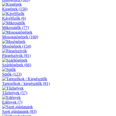
Kisgépek (150)
Kávéfőzők (6)
Mikrosütők (77)
Mosogatógépek (160)
Mosógépek (154)
Páraelszívók (91)
Szárítógépek (66)
Sütők (123)
Tartozékok / kiegészitők (81)
Tűzhelyek (57)
Edények (7)
Szett ajánlataink (83)