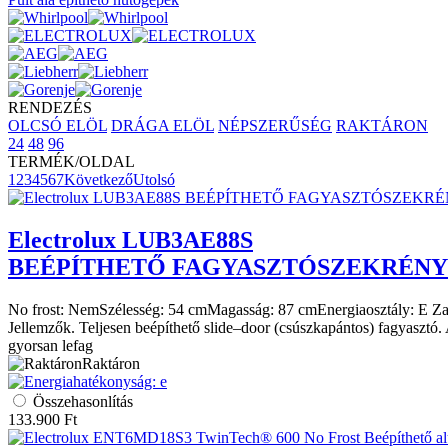
RENDEZÉS
OLCSÓ ELÖL
DRÁGA ELÖL
NÉPSZERŰSÉG
RAKTÁRON
24
48
96
TERMÉK/OLDAL
1
2
3
4
5
6
7
Következő
Utolsó
Electrolux
LUB3AE88S
BEÉPÍTHETŐ FAGYASZTÓSZEKRÉNY
No frost:
Nem
Szélesség:
54 cm
Magasság:
87 cm
Energiaosztály:
E
Za
Jellemzők. Teljesen beépíthető slide–door (csúszkapántos) fagyasztó. 
gyorsan lefag
Raktáron
Összehasonlítás
133.900
Ft