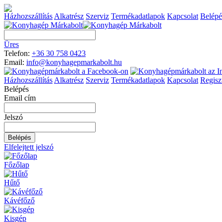
Házhozszállítás
Alkatrész
Szerviz
Termékadatlapok
Kapcsolat
Belépé
Üres
Telefon:
+36 30 758 0423
Email:
info@konyhagepmarkabolt.hu
Házhozszállítás
Alkatrész
Szerviz
Termékadatlapok
Kapcsolat
Regisz
Belépés
Email cím
Jelszó
Elfelejtett jelszó
Főzőlap
Hűtő
Kávéfőző
Kisgép