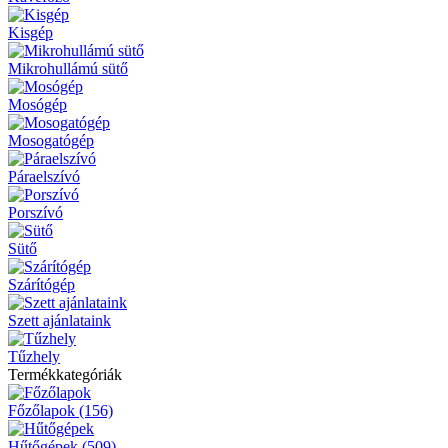
Kisgép
Mikrohullámú sütő
Mosógép
Mosogatógép
Páraelszívó
Porszívó
Sütő
Szárítógép
Szett ajánlataink
Tűzhely
Termékkategóriák
Főzőlapok (156)
Hűtőgépek (509)