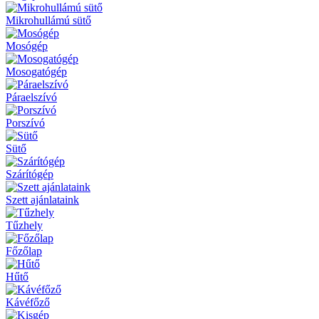
Mikrohullámú sütő
Mosógép
Mosogatógép
Páraelszívó
Porszívó
Sütő
Szárítógép
Szett ajánlataink
Tűzhely
Főzőlap
Hűtő
Kávéfőző