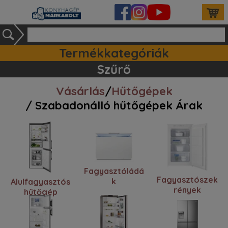
Termékkategóriák
Ipari készülékek (140)
Tartozékok / kiegészitők (81)
Szett ajánlataink (83)
Mosogatógépek (162)
Szűrő
Vásárlás
/
Hűtőgépek
/ Szabadonálló hűtőgépek Árak
Fagyasztóládá
Fagyasztószek
k
Alulfagyasztós
rények
hűtőgép