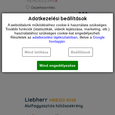
RENDELÉSRE
Súly:
157 kg
Szélesség:
90 cm
Összehasonlítás
Magasság:
181 cm
1.614.990
Ft
Zajszint:
39 dB
Adatkezelési beállítások
Szín:
Nemesacél
A weboldalunk működéséhez cookie-k használata szükséges.
Kiemelt adatok. Külső méretek:
További funkciók (statisztikák, videók lejátszása, marketing, stb.)
magasság / szélesség / mélység (cm)
használatához szükséges cookie-kat engedélyezheti.
180,5 / 90,6 / 74,5. Teljes térfogat (l)
Részletek az
adatkezelési tájékoztatóban
, illetve a
Google
538. Zajszint (dB) 39. Jégkocka Water
honlapján
.
& Ice központ. Hálózatba kapcsolási
megoldás Beépített, nem
Mind letiltása
Beállítások
Mind engedélyezése
Liebherr
MBBSDI 9028
alulfagyasztós hűtőszekrény