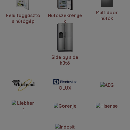
Multidoor
Felülfagyasztó
Hűtőszekrénye
hűtők
s hűtőgép
k
Side by side
hűtő