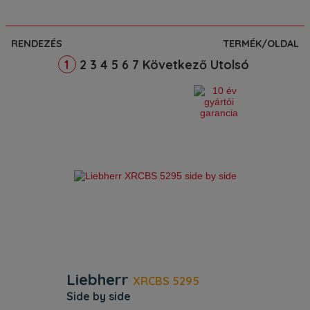
RENDEZÉS
TERMÉK/OLDAL
2
3
4
5
6
7
Következő
Utolsó
1
Liebherr
XRCBS 5295
side by side