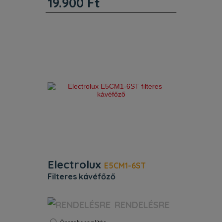
19.900
Ft
Kábelhossz (m) 1. Termékjellemzők.
Semmi sem jobb, mint friss kávéval
kezdeni
Electrolux
E5CM1-6ST
filteres kávéfőző
Szín:
Nemesacél
RENDELÉSRE
Szín rozsdamentes acél. Kiegészítő