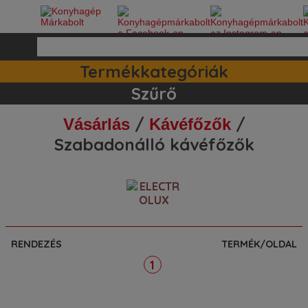
Termékkategóriák
Ipari készülékek (140)
Tartozékok / kiegészitők (81)
Szett ajánlataink (83)
Mosogatógépek (161)
Szűrő
/
/
Vásárlás
Kávéfőzők
Szabadonálló kávéfőzők
RENDEZÉS
TERMÉK/OLDAL
1