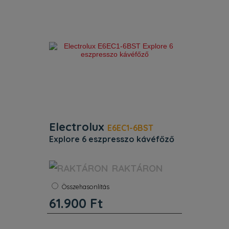
Electrolux
E6EC1-6BST
explore 6 eszpresszo kávéfőző
Szín:
Fekete
RAKTÁRON
Szín Fekete. Kiegészítő szín
Összehasonlítás
rozsdamentes acél. Víztartály
kapacitás (l) 1. Teljesítmény (W)
61.900
Ft
1250–1450. Kábelhossz (m) 0.8.
Termékjellemzők. Élje át a barista
kávéitalok gazdag aromáit és