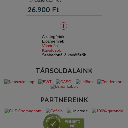
Összehasonlítás
szín gránitszürke. Víztartály kapacitás
(l) 1.375. Kábeltartó nincs. Teljesítmény
26.900
Ft
(W) 1000. Kábelhossz (m) 1.
Termékjellemzők. Ébredjen minden
nap
1
Alkategóriák
Előzmények
Vásárlás
Kávéfőzők
Szabadonálló kávéfőzők
TÁRSOLDALAINK
PARTNEREINK