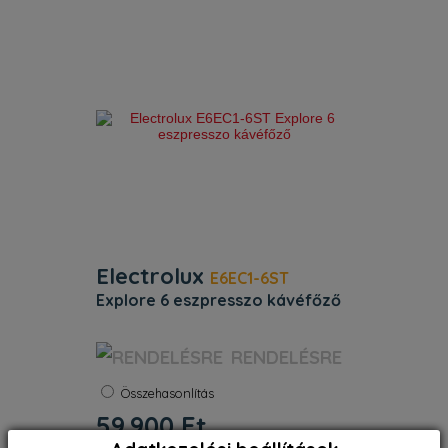
bársonyos textúrá
Electrolux
E6EC1-6ST
explore 6 eszpresszo kávéfőző
Szín:
Nemesacél
RENDELÉSRE
Szín rozsdamentes acél. Kiegészítő
Összehasonlítás
szín rozsdamentes acél. Víztartály
kapacitás (l) 1. Teljesítmény (W)
59.900
Ft
1250–1450. Kábelhossz (m) 0.8.