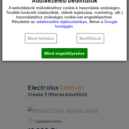
Adatkezelési beállítások
Termékjellemzők. Élje át a barista
kávéitalok
A weboldalunk működéséhez cookie-k használata szükséges.
További funkciók (statisztikák, videók lejátszása, marketing, stb.)
használatához szükséges cookie-kat engedélyezheti.
Részletek az
adatkezelési tájékoztatóban
, illetve a
Google
honlapján
.
Mind letiltása
Beállítások
Mind engedélyezése
Electrolux
E3CM1-3ST
create 3 filteres kávéfőző
Szín:
Ezüst
RENDELÉSRE
Szín gránitszürke. Kiegészítő szín
Összehasonlítás
gránitszürke. Víztartály kapacitás (l)
1.375. Teljesítmény (W) 1000.