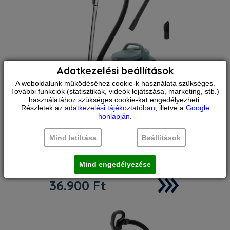
Adatkezelési beállítások
A weboldalunk működéséhez cookie-k használata szükséges.
További funkciók (statisztikák, videók lejátszása, marketing, stb.)
használatához szükséges cookie-kat engedélyezheti.
Electrolux
EL31C2OG
Részletek az
adatkezelési tájékoztatóban
, illetve a
Google
clean300 porzsák nélküli
honlapján
.
porszívó 78 db
Mind letiltása
Beállítások
Szín:
Zöld
RENDELÉSRE
Porzsák:
Nem
Súly:
6 kg
Mind engedélyezése
Zajszint:
78 dB
Összehasonlítás
36.900
Ft
Jellemzők. Porzsák nélküli porszívó:
Nem kell többé porzsákot vásárolnia.
Egyszerűen csak ürítse ki a portartályt
a szemetesbe. Kétféle parkolóállás:
Vízszintesen és függőlegesen is
tárolható. Teljesít