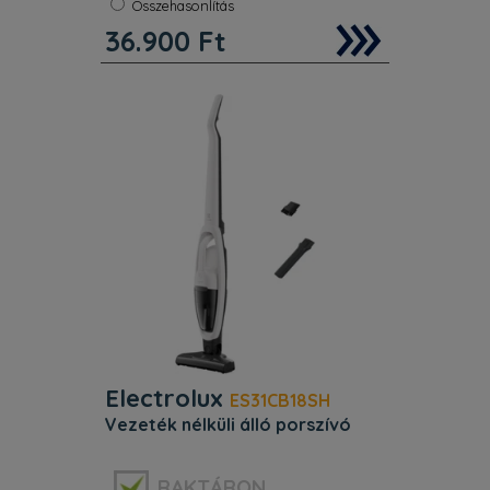
Összehasonlítás
36.900
Ft
Jellemzők. Porzsákos porszívó s–
bag®–gel Porzsákos porszívó
univerzális s–bag® porzsákkal.
Porzsáktelítettség jelző Egy kis kijelző
mutatja, hogy mikor van szükség a
porzsák cseréjére. Kétféle
parkolóállás Víz
Electrolux
ES31CB18SH
vezeték nélküli álló porszívó
Szín:
Fehér
RAKTÁRON