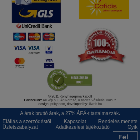
© 2011 Konyhagépmárkabolt
Partnerünk:
ÁrGép.hu
|
Árukereső, a hiteles vásárlási kalauz
design:
priby.com
, developed by:
8web.hu
A árak bruttó árak, a 27% ÁFÁ-t tartalmazzák.
Elállás a szerződéstől
Kapcsolat
Rendelés menete
Üzletszabályzat
Adatkezelési tájékoztató
Gyik
Fel