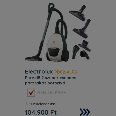
függőlegesen is tárolható. 2 porzsák
Electrolux
PD82-ALRG
pure d8.2 szuper csendes
porzsákos porszívó
Szín:
Fehér
RENDELÉSRE
Porzsák:
Igen
Termékjellemzők. A PURE D8.2
Összehasonlítás
porszívóval új élmény a takarítás.
104.900
Ft
Fejlett megoldásaival, a SmartMode