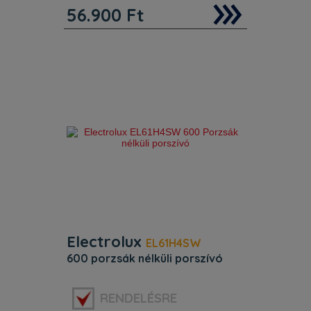
56.900
Ft
Jellemzők. Porzsák nélküli porszívó
Nem kell többé porzsákot vásárolnia.
Egyszerűen csak ürítse ki a portartályt
a szemetesbe. Kétféle parkolóállás
Vízszintesen és függőlegesen
Electrolux
EL61H4SW
600 porzsák nélküli porszívó
Szín:
Fehér
RENDELÉSRE
Porzsák:
Igen