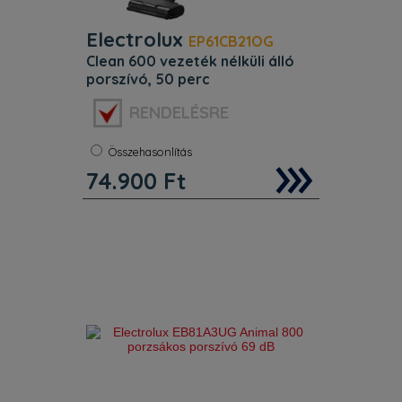
Electrolux
EP61CB21OG
clean 600 vezeték nélküli álló
porszívó, 50 perc
Szín:
Zöld
RENDELÉSRE
Porzsák:
Nem
Zajszint:
79 dB
Súly:
2 kg
Összehasonlítás
74.900
Ft
Jellemzők. Kivehető kefe: Egy
egyszerű gombnyomással kivehető a
szívófejből, így könnyen tisztítható.
DustSpotter™ LED–fények: A
szívófejen elhelyezett DustSpotter™
LED–fénnyel minden apr