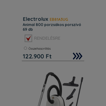
Electrolux
EB81A3UG
animal 800 porzsákos porszívó
69 db
Porzsák:
Igen
RENDELÉSRE
Szín:
Szürke
Zajszint:
86 dB
Összehasonlítás
Porfelszedő 107 . Porfelszedés
122.900
Ft
(szőnyegen) % 86 . Zajszint dB(A) –
(IEC 60704–3) 69 . Éves
energiafogyasztás (kWh) 24.5 . Szín
Szürke .