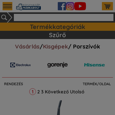
Termékkategóriák
Ipari készülékek (140)
Tartozékok / kiegészitők (81)
Szett ajánlataink (83)
Mosogatógépek (161)
Szűrő
Vásárlás
/
Kisgépek
/ Porszívók
RENDEZÉS
TERMÉK/OLDAL
2
3
Következő
Utolsó
1