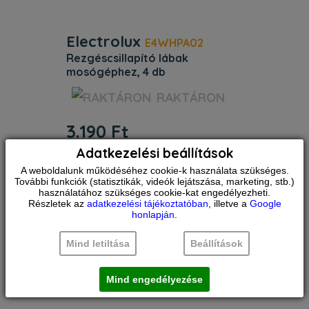
Electrolux
E4WHPA02
rezgéscsillapító lábak
mosógéphez, 4 db
Jellemzők. Egyéb jellemzők.
RAKTÁRON
Termékkód (PNC) 902 979 524.
ProductTitle Rezgéscsillapító lábak
3.190
Ft
mosógéphez, 4 db. Azonosító
9029795243.
Adatkezelési beállítások
A weboldalunk működéséhez cookie-k használata szükséges.
További funkciók (statisztikák, videók lejátszása, marketing, stb.)
használatához szükséges cookie-kat engedélyezheti.
Részletek az
adatkezelési tájékoztatóban
, illetve a
Google
honlapján
.
Mind letiltása
Beállítások
Mind engedélyezése