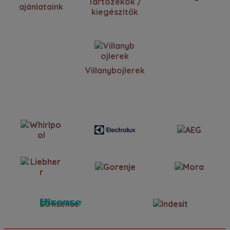
Tartozékok /
ajánlataink
kiegészitők
Villanybojlerek