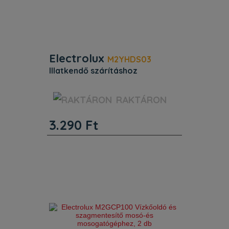
Electrolux
M2YHDS03
illatkendő szárításhoz
Beépítés. Magasság (mm) : 100.
RAKTÁRON
Szélesség (mm) : 155. Mélység (mm) :
60. Egyéb jellemzők. Termékkód
3.290
Ft
(PNC): 902 986 568. EAN kód:
7333394078205. Beépítés. Magasság
(mm) : 100. Szélesség (mm) : 155.
Mély