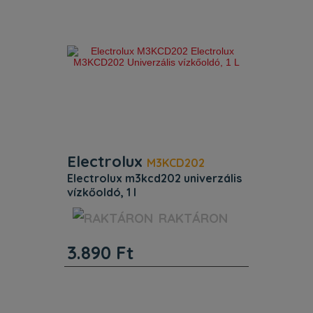
Electrolux
M3KCD202
electrolux m3kcd202 univerzális
vízkőoldó, 1 l
Beépítés. Magasság (mm) : 282.
RAKTÁRON
Szélesség (mm) : 78. Mélység (mm) :
78. Egyéb jellemzők. Termékkód
3.890
Ft
(PNC): 902 980 339. EAN kód:
7332543980826.