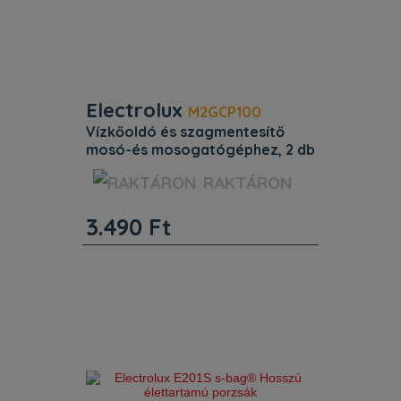
Electrolux
M2GCP100
vízkőoldó és szagmentesítő
mosó-és mosogatógéphez, 2 db
ProductTitle Vízkőoldó és
RAKTÁRON
szagmentesítő mosó–és
mosogatógéphez, 2 db. Azonosító
3.490
Ft
9029804433. Egyéb jellemzők.
Termékkód (PNC): 902 980 443.
ProductTitle: Vízkőoldó és
szagmentesítő