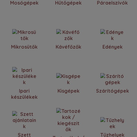
Mosógépek
Hűtőgépek
Páraelszívók
Mikrosütők
Kávéfőzők
Edények
Ipari
Kisgépek
Szárítógépek
készülékek
Szett
Tűzhelyek