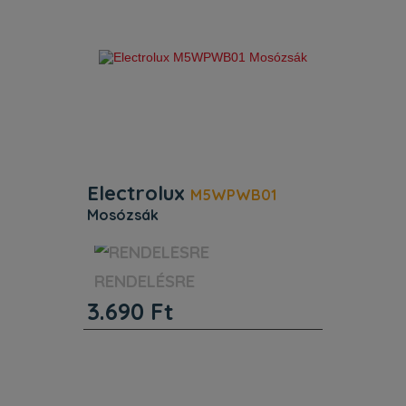
Electrolux
M5WPWB01
mosózsák
Beépítés. Magasság (mm) : 36.
Szélesség (mm) : 135. Mélység (mm) :
RENDELÉSRE
145. Egyéb jellemzők. Termékkód
3.690
Ft
(PNC): 902 986 567. EAN kód:
7333394078038. Beépítés. Magasság
(mm) : 36. Szélesség (mm) : 135.
Mélysé