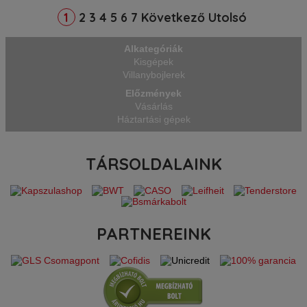
Termékcsalád: Kiegészítők. EAN kód: 7
2
3
4
5
6
7
Következő
Utolsó
1
Alkategóriák
Kisgépek
Villanybojlerek
Előzmények
Vásárlás
Háztartási gépek
TÁRSOLDALAINK
PARTNEREINK