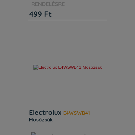
MOSÓZSÁK 30X40CM 1DARAB.
RENDELÉSRE
499
Ft
Electrolux
E4WSWB41
mosózsák
Jellemzők. Egyéb jellemzők.