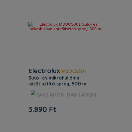
Electrolux
M3OCS301
sütő- és mikrohullámú
sütőtisztító spray, 500 ml
Beépítés. Magasság (mm) : 232.
RAKTÁRON
Szélesség (mm) : 100. Mélység (mm) :
50. Egyéb jellemzők. Termékkód
3.890
Ft
(PNC): 902 986 527. EAN kód:
7333394077147. Beépítés. Magasság
(mm) : 232. Szélesség (mm) : 100.
Mély