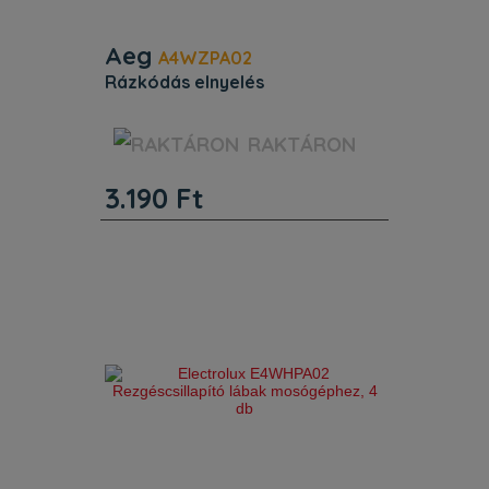
Aeg
A4WZPA02
rázkódás elnyelés
Jellemzők. Beépítés. Magasság (mm)
RAKTÁRON
6. Szélesség (mm) 58. Mélység (mm)
58. Egyéb jellemzők. Termékkód
3.190
Ft
(PNC) 902 979 527.