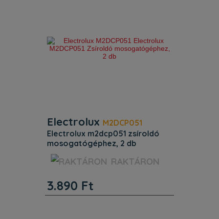
Electrolux
M2DCP051
electrolux m2dcp051 zsíroldó
mosogatógéphez, 2 db
Zsíroldó mosogatógéphez, 2 db.
RAKTÁRON
3.890
Ft