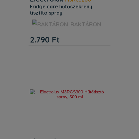
fridge care hűtőszekrény
tisztító spray
Jellemzők. Egyéb jellemzők.
RAKTÁRON
Termékkód (PNC) 902 979 942.
ProductTitle Fridge Care hűtőszekrény
2.790
Ft
tisztító spray. Azonosító 9029799427.