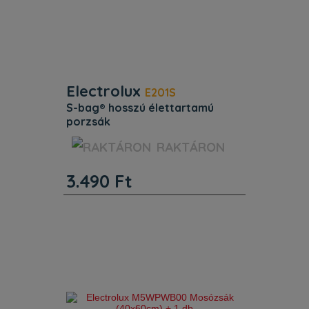
Electrolux
E201S
s-bag® hosszú élettartamú
porzsák
Termékcsalád porszívó. Districode
RAKTÁRON
9001684589. Egyéb jellemzők.
Termékkód (PNC): 900 168 458.
3.490
Ft
Termékcsalád: porszívó. Districode:
9001684589. Termékjellemzők. Az s–
bag® Classic Long