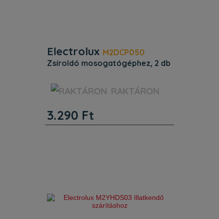
Electrolux
M2DCP050
zsíroldó mosogatógéphez, 2 db
ProductTitle Zsíroldó
RAKTÁRON
mosogatógéphez, 2 db . Azonosító
9029804466 . Egyéb jellemzők .
3.290
Ft
Termékkód (PNC): 902 980 446 .
ProductTitle: Zsíroldó mosogatógép