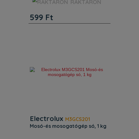
RAKTÁRON
Termékkód (PNC) 902 979 287.
ProductTitle Mosózsák 40X60CM
599
Ft
1DARAB. Azonosító 9029792877.
Electrolux
M3GCS201
mosó-és mosogatógép só, 1 kg