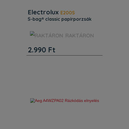
Electrolux
E200S
s-bag® classic papírporzsák
Termékcsalád porszívó. Districode
RAKTÁRON
9001684621. Egyéb jellemzők.
Termékkód (PNC): 900 168 462.
2.990
Ft
Termékcsalád: porszívó. Districode:
9001684621. Termékjellemzők. Az s–
bag® Classic papír