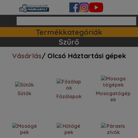
Termékkategóriák
Ipari készülékek (140)
Tartozékok / kiegészitők (81)
Szett ajánlataink (83)
Mosogatógépek (162)
Szűrő
Vásárlás
/ Olcsó Háztartási gépek
Sütők
Mosogatógép
Főzőlapok
ek