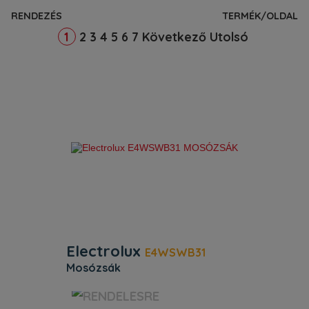
RENDEZÉS
TERMÉK/OLDAL
2
3
4
5
6
7
Következő
Utolsó
1
Electrolux
E4WSWB31
mosózsák
E4WSWB31 – 902979286/9. .