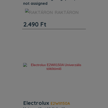
not assigned
Jellemzők. Egyéb jellemzők.
RAKTÁRON
Termékkód (PNC) 902 979 930.
ProductTitle Zsíroldó
2.490
Ft
mosogatógéphez, 2 db Not assigned.
Azonosító 9029799302.
Electrolux
E2WII150A