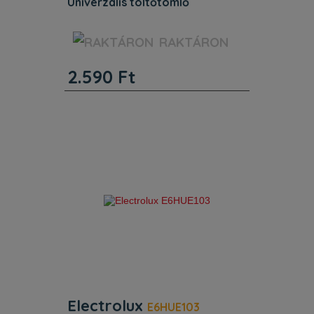
univerzális töltőtömlő
Univerzális töltőtömlő
RAKTÁRON
mosogatógépekhez és
mosógépekhez, egyenes és hajlított
2.590
Ft
csatlakozóval, 1,5 m
Electrolux
E6HUE103