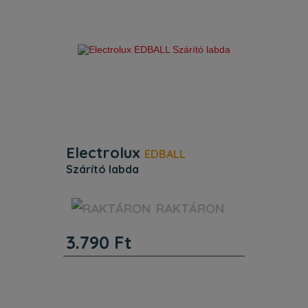
Electrolux
EDBALL
szárító labda
Jellemzők. Egyéb jellemzők.
RAKTÁRON
Termékkód (PNC) 902 979 186.
ProductTitle Szárító labda. Azonosító
3.790
Ft
9029791861.