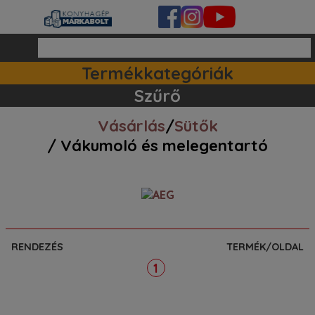
Termékkategóriák
Ipari készülékek (140)
Tartozékok / kiegészitők (81)
Szett ajánlataink (83)
Mosogatógépek (161)
Szűrő
Vásárlás
/
Sütők
/ Vákumoló és melegentartó
RENDEZÉS
TERMÉK/OLDAL
1