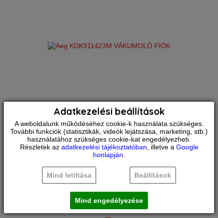
Adatkezelési beállítások
Aeg
KDK911423M
A weboldalunk működéséhez cookie-k használata szükséges.
vákumoló fiók
További funkciók (statisztikák, videók lejátszása, marketing, stb.)
használatához szükséges cookie-kat engedélyezheti.
Részletek az
adatkezelési tájékoztatóban
, illetve a
Google
Szín:
Nemesacél
honlapján
.
RAKTÁRON
Kihúzható sütősín:
Igen
Súly:
35 kg
Mind letiltása
Beállítások
Űrtartalom:
6 l
Összehasonlítás
459.900
Ft
. Szín Fekete/Rozsdamentes,
ujjlenyomatmentes bevonattal.
Mind engedélyezése
Űrtartalom (l) 6. Kijelzés LED