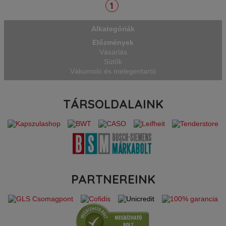
karakteres + ikonok (Fehér). Funkciók
1
Marinálás/ Pácolás, Kis/ közepes/
magas vákuum, Lezárási idő beállítás,
F
Alkategóriák
Előzmények
Vásárlás
Sütők
Vákumoló és melegentartó
TÁRSOLDALAINK
PARTNEREINK