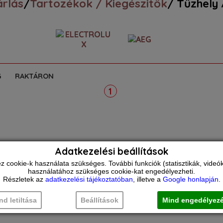
rlás
/
Tartozékok / Kiegészitők
/ Tűzhely
G
RAKTÁRON
1
Adatkezelési beállítások
ookie-k használata szükséges. További funkciók (statisztikák, videók 
használatához szükséges cookie-kat engedélyezheti.
Részletek az
adatkezelési tájékoztatóban
, illetve a
Google honlapján
.
nd letiltása
Beállítások
Mind engedélyez