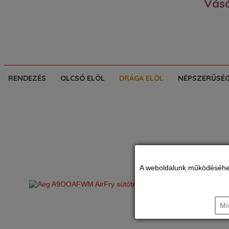
Vásá
RENDEZÉS
OLCSÓ ELÖL
DRÁGA ELÖL
NÉPSZERŰSÉ
A weboldalunk működéséhez c
Mi