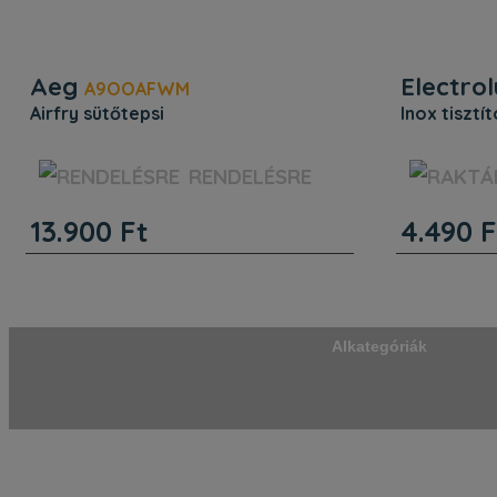
Aeg
Electrol
A9OOAFWM
airfry sütőtepsi
inox tisztí
Beépítés. Magasság (mm) : 24. Szélesség
Beépítés. Ma
RENDELÉSRE
(mm) : 468. Mélység (mm) : 382. Egyéb
(mm) : 100. 
jellemzők. Termékkód (PNC): 902 986 644.
jellemzők. T
13.900
Ft
4.490
F
EAN kód: 7333394083841. Beépítés.
EAN kód: 733
Magasság (mm) : 24. Szélesség (mm) :
Magasság (m
468. Mélysé
100. Mély
Alkategóriák