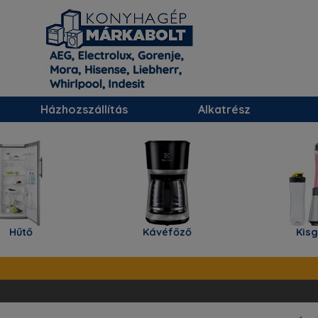
Házhozszállítás
Alkatrész
Hűtő
Kávéfőző
Kisgé