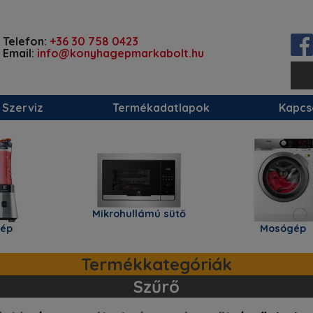
Telefon:
+36 30 758 0423
Email:
info@konyhagepmarkabolt.hu
Szerviz
Termékadatlapok
Kapcs
Mikrohullámú sütő
p
Mosógép
Termékkategóriák
Szűrő