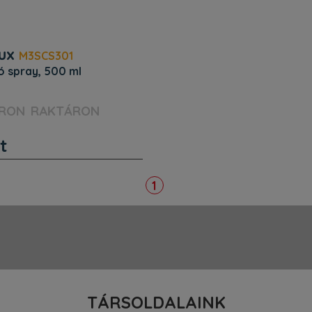
ux
M3SCS301
tó spray, 500 ml
gasság (mm) : 232. Szélesség
RAKTÁRON
Mélység (mm) : 50. Egyéb
ermékkód (PNC): 902 986 544.
t
3394079608. Beépítés.
m) : 232. Szélesség (mm) :
1
TÁRSOLDALAINK