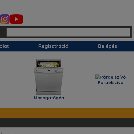
Üres
olat
Regisztráció
Belépés
Páraelszívó
Mosogatógép