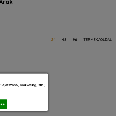
 Árak
24
48
96
TERMÉK/OLDAL
lejátszása, marketing, stb.)
ése