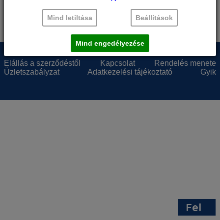
Mind letiltása
Beállítások
© 2011 Konyhagépmárkabolt
Partnerünk:
ÁrGép.hu
|
Árukereső, a hiteles vásárlási kalauz
design:
priby.com
, developed by:
8web.hu
Mind engedélyezése
A árak bruttó árak, a 27% ÁFÁ-t tartalmazzák.
Elállás a szerződéstől
Kapcsolat
Rendelés menete
Üzletszabályzat
Adatkezelési tájékoztató
Gyik
Fel