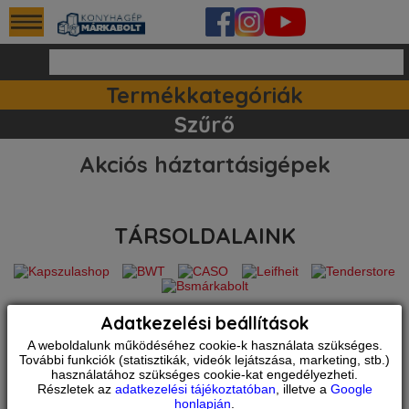
Termékkategóriák
Ipari készülékek (140)
Tartozékok / kiegészitők (81)
Szett ajánlataink (83)
Mosogatógépek (162)
Szűrő
Akciós háztartásigépek
TÁRSOLDALAINK
Adatkezelési beállítások
PARTNEREINK
A weboldalunk működéséhez cookie-k használata szükséges.
További funkciók (statisztikák, videók lejátszása, marketing, stb.)
használatához szükséges cookie-kat engedélyezheti.
Részletek az
adatkezelési tájékoztatóban
, illetve a
Google
honlapján
.