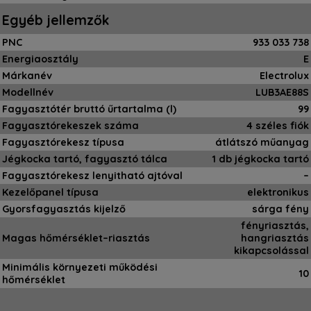
Egyéb jellemzők
PNC
933 033 738
Energiaosztály
E
Márkanév
Electrolux
Modellnév
LUB3AE88S
Fagyasztótér bruttó űrtartalma (l)
99
Fagyasztórekeszek száma
4 széles fiók
Fagyasztórekesz típusa
átlátszó műanyag
Jégkocka tartó, fagyasztó tálca
1 db jégkocka tartó
Fagyasztórekesz lenyitható ajtóval
–
Kezelőpanel típusa
elektronikus
Gyorsfagyasztás kijelző
sárga fény
fényriasztás,
Magas hőmérséklet–riasztás
hangriasztás
kikapcsolással
Minimális környezeti működési
10
hőmérséklet