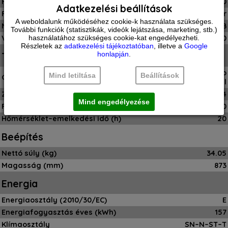
Fagyasztó kapacitás(kg/24h)
10
Adatkezelési beállítások
Fagyasztó szín/design
fehér
A weboldalunk működéséhez cookie-k használata szükséges.
Nagyon csendes
csak 34 dB
További funkciók (statisztikák, videók lejátszása, marketing, stb.)
Visszamelegedési idő (h)
használatához szükséges cookie-kat engedélyezheti.
20
Részletek az
adatkezelési tájékoztatóban
, illetve a
Google
honlapján
.
Teljesítmény
igen, auto
Mind letiltása
Beállítások
Gyorsfagyasztás
visszaállítással
Zajszint (dBA)
34
Mind engedélyezése
Fagyasztási kapacitás (kg/24h)
10
Hőmérséklet–emelkedési idő (h)
20
Beépítés
Nettó súly (kg)
34.05
Magasság (mm)
873
Energia
Energiaosztály (2010/30/EC)
E
Energiafogyasztás éves (kWh)
157
Klímaosztály
SN–N–ST–T