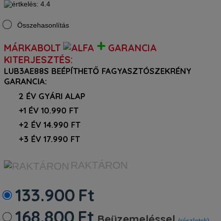
Összehasonlítás
+
MÁRKABOLT
GARANCIA
KITERJESZTÉS:
LUB3AE88S BEÉPÍTHETŐ FAGYASZTÓSZEKRÉNY
GARANCIA:
2 ÉV GYÁRI ALAP
+1 ÉV 10.990 FT
+2 ÉV 14.990 FT
+3 ÉV 17.990 FT
RAKTÁRON
133.900
Ft
168.800
Ft
Beüzemeléssel
(részletek)