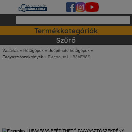
Termékkategóriák
Ipari készülékek (140)
Tartozékok / kiegészitők (81)
Szett ajánlataink (83)
Mosogatógépek (162)
Szűrő
Vásárlás
»
Hűtőgépek
»
Beépíthető hűtőgépek
»
Fagyasztószekrények
»
Electrolux LUB3AE88S