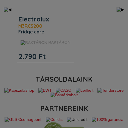
Minden fenti videó tájékoztató jellegű, az Ön által választott
típusban nem biztos, hogy megtalálható a megtekintett funkció!
Electrolux
M3RCS200
fridge care
hűtőszekrény tisztító
RAKTÁRON
spray
Jellemzők. Egyéb jellemzők.
2.790
Ft
Termékkód (PNC) 902 979
942. ProductTitle Fridge
Care hűtőszekrény tisztító
spray. Azonosító
9029799427.
TÁRSOLDALAINK
PARTNEREINK