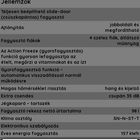
Jellemzők
Teljesen beépíthető slide–door
(csúszkapántos) fagyasztó
jobboldali és
Ajtónyitás
megfordítható
4 széles fiók, átlátszó
Fagyasztó fiókok
műanyag
Az Action Freeze (gyorsfagyasztás)
funkció gyorsan lefagyasztja az
ételt, megőrzi a vitaminokat és az ízt
Gyorsfagyasztsá funkció –
automatikus visszaállással normál
működésre
Magas hőmérséklet riasztás
hang és kijelző
Extra csendes
csupán 35 dB
Jégkaparó – tartozék
Fagyasztó rekesz nettó űrtartalma
98 l
Klíma osztály
SN–N–ST–T
Elektronikus szabályozás
Éves energia fogyasztás
157 kWh