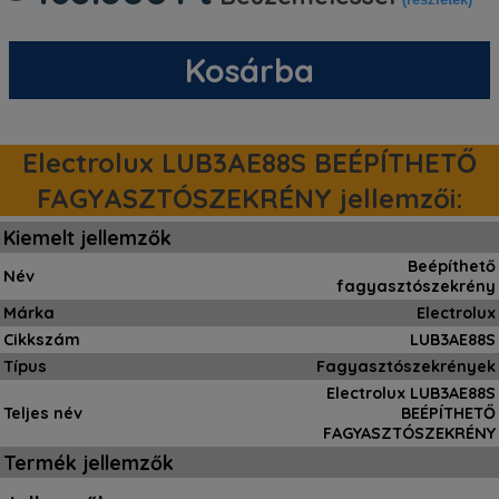
Kosárba
Electrolux LUB3AE88S BEÉPÍTHETŐ
FAGYASZTÓSZEKRÉNY jellemzői:
Kiemelt jellemzők
Beépíthető
Név
fagyasztószekrény
Márka
Electrolux
Cikkszám
LUB3AE88S
Típus
Fagyasztószekrények
Electrolux LUB3AE88S
Teljes név
BEÉPÍTHETŐ
FAGYASZTÓSZEKRÉNY
Termék jellemzők