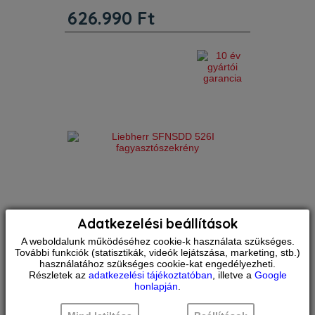
Súly:
78 kg
626.990
Ft
Magasság:
186 cm
Zajszint:
33 dB
BluPerformance. Még nagyobb
kapacitás, még gazdaságosabb, még
takarékosabb élelmiszer-tárolás
csendes működés, egyszerű
Adatkezelési beállítások
A weboldalunk működéséhez cookie-k használata szükséges.
Liebherr
SFNSDD 526I
További funkciók (statisztikák, videók lejátszása, marketing, stb.)
fagyasztószekrény
használatához szükséges cookie-kat engedélyezheti.
Részletek az
adatkezelési tájékoztatóban
, illetve a
Google
honlapján
.
Szélesség:
60 cm
Szín:
Nemesacél