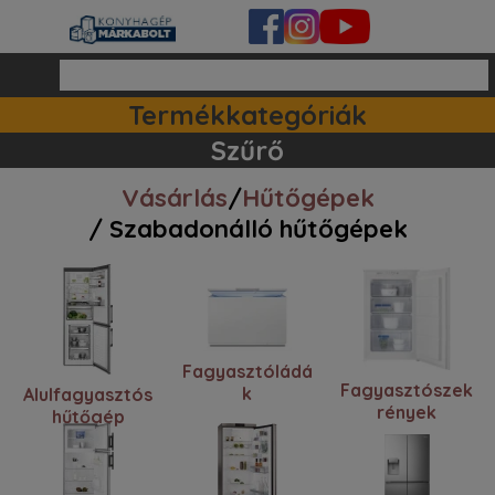
Termékkategóriák
Ipari készülékek (140)
Tartozékok / kiegészitők (81)
Szett ajánlataink (83)
Mosogatógépek (162)
Szűrő
Vásárlás
/
Hűtőgépek
/ Szabadonálló hűtőgépek
Fagyasztóládá
Fagyasztószek
k
Alulfagyasztós
rények
hűtőgép