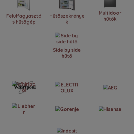
Multidoor
Felülfagyasztó
Hűtőszekrénye
hűtők
s hűtőgép
k
Side by side
hűtő