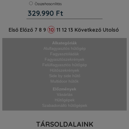
No frost:
Igen
Összehasonlítás
Súly:
79 kg
329.990
Ft
Magasság:
202 cm
Zajszint:
35 dB
Kiemelt adatok. Külső méretek:
Első
Előző
7
8
9
11
12
13
Következő
Utolsó
10
magasság / szélesség / mélység (cm)
201,5 / 59,7 / 67,5. Teljes térfogat (l) 371.
Zajszint (dB) 35. IceMaker Nem.
Alkategóriák
Hálózatba kapcsolási megoldás Utólag
Alulfagyasztós hűtőgép
felszerelhető. Általános ter
Fagyasztóládák
Fagyasztószekrények
Felülfagyasztós hűtőgép
Hűtőszekrények
Side by side hűtő
Multidoor hűtők
Előzmények
Vásárlás
Hűtőgépek
Szabadonálló hűtőgépek
TÁRSOLDALAINK