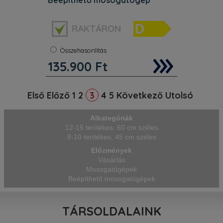
Energiaosztály:
D
RAKTÁRON
Melegvízre köthető:
Nem
Teríték:
16 terítékes
Beépíthetőség:
Integrálható
Összehasonlítás
Súly:
32 kg
135.900
Ft
Szélesség:
55 cm
Perfectly dry dishes. Enjoy in perfectly
dry dishes and save up to 20% in
Első
Előző
1
2
4
5
Következő
Utolsó
3
energy costs. At the end of the
cleaning cycle the dishwasher door
will partially open, ensuring that your
Alkategóriák
dishes are dried to
12-15 terítékes, 60 cm széles
8-10 terítékes, 45 cm széles
Előzmények
Vásárlás
Mosogatógépek
Beépíthető mosogatógépek
TÁRSOLDALAINK