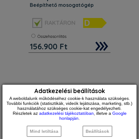
beépíthető mosogatógép
Energiaosztály:
D
RAKTÁRON
Melegvízre köthető:
Nem
Teríték:
14 terítékes
Beépíthetőség:
Teljesen integrálható
Összehasonlítás
Súly:
36 kg
156.900
Ft
Szélesség:
60 cm
Whirlpool integrált mosogatógép
jellemzői: fekete szín. D
energiahatékonysági osztály. Állítható
lábak, a tökéletes stabilitás
érdekében az egyenetlen padlón és
felületeken. Innovatív technológia,
amely r
Adatkezelési beállítások
A weboldalunk működéséhez cookie-k használata szükséges.
További funkciók (statisztikák, videók lejátszása, marketing, stb.)
használatához szükséges cookie-kat engedélyezheti.
Részletek az
adatkezelési tájékoztatóban
, illetve a
Google
honlapján
.
Mind letiltása
Beállítások