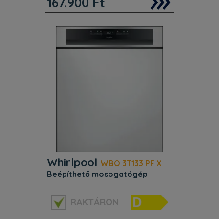
167.900
Ft
Whirlpool integrált mosogatógép
jellemzői: inox szín. D
energiahatékonysági osztály. Állítható
lábak, a tökéletes stabilitás
érdekében az egyenetlen padlón és
felületeken. Innovatív technológia,
amely
Whirlpool
WBO 3T133 PF X
beépíthető mosogatógép
Energiaosztály:
D
RAKTÁRON
Melegvízre köthető:
Nem
Teríték:
14 terítékes