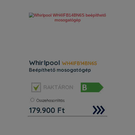
kés
Whirlpool
WH4IFB14BN6S
beépíthető mosogatógép
Energiaosztály:
B
RAKTÁRON
Melegvízre köthető:
Nem
Teríték:
14 terítékes
Beépíthetőség:
Integrálható
Összehasonlítás
Szélesség:
60 cm
179.900
Ft
Whirlpool integrált mosogatógép
jellemzői: ezüst szín. Kiemelkedő B
energia minősítés a csökkentett
energiafelhasználás érdekében.
Állítható lábak, a tökéletes stabilitás