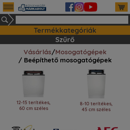
Termékkategóriák
Ipari készülékek (140)
Tartozékok / kiegészitők (81)
Szett ajánlataink (83)
Mosogatógépek (161)
Szűrő
Vásárlás
/
Mosogatógépek
/ Beépíthető mosogatógépek
12-15 terítékes,
8-10 terítékes,
60 cm széles
45 cm széles