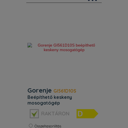
Perfect function of a minor amount of
dirty dishes. In case of a minor
amount of dirty dishes, select the
HalfLoad function. HalfLoad function
is suitable for washing lightly soiled
dishes or for half
Gorenje
GI561D10S
beépíthető keskeny
mosogatógép
Energiaosztály:
D
RAKTÁRON
Melegvízre köthető:
Nem
Teríték:
11 terítékes
Beépíthetőség:
Integrálható
Összehasonlítás